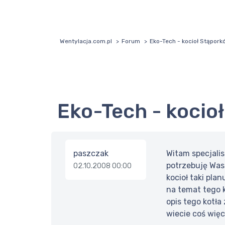
Wentylacja.com.pl
Forum
Eko-Tech - kocioł Stąpork
Eko-Tech - koci
paszczak
Witam specjali
potrzebuję Wasz
02.10.2008 00:00
kocioł taki pla
na temat tego k
opis tego kotła
wiecie coś więc