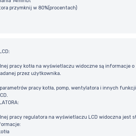
lania 14minut
tora przymknij w 80%(procentach)
LCD:
nej pracy kotła na wyświetlaczu widoczne są informacje o a
adanej przez użytkownika.
parametrów pracy kotła, pomp, wentylatora i innych funkcji
LCD.
LATORA:
nej pracy regulatora na wyświetlaczu LCD widoczna jest st
formacje:
otła