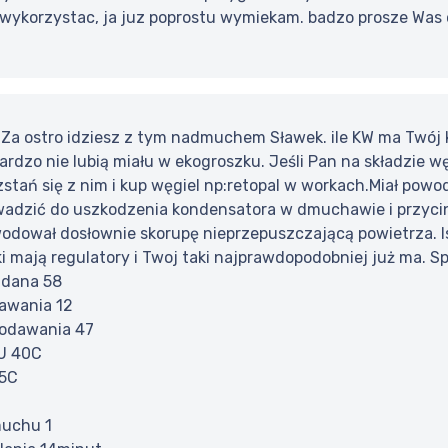
wykorzystac, ja juz poprostu wymiekam. badzo prosze Was 
 Za ostro idziesz z tym nadmuchem Sławek. ile KW ma Twój
bardzo nie lubią miału w ekogroszku. Jeśli Pan na składzie węg
rozstań się z nim i kup węgiel np:retopal w workach.Miał po
adzić do uszkodzenia kondensatora w dmuchawie i przycinani
owodował dosłownie skorupę nieprzepuszczającą powietrza. I
 mają regulatory i Twoj taki najprawdopodobniej już ma. Sp
adana 58
awania 12
podawania 47
U 40C
 5C
uchu 1