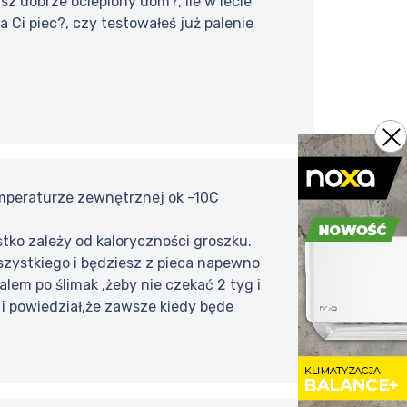
sz dobrze ocieplony dom?, ile w lecie
Ci piec?, czy testowałeś już palenie
emperaturze zewnętrznej ok -10C
stko zależy od kaloryczności groszku.
szystkiego i będziesz z pieca napewno
lem po ślimak ,żeby nie czekać 2 tyg i
 i powiedział,że zawsze kiedy będe