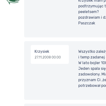
Krzysiek mam py
podtrzymując ty
peeletsem?
pozdrawiam i d
Paszczak
Krzysiek
Wszystko zależ
i temp zadanej 
27.11.2008 00:00
W lato bojler 1
Jeden spala się
zadowolony. Mia
przyznam Ci ,że
potrzebował po