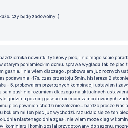
okaże, czy będę zadowolny :)
zdziernika nowiutki tytułowy piec, i nie moge sobie poradz
w starym poniemieckim domu. sprawa wyglada tak ze piec t
m gasnie, i nie wiem dlaczego , probowalem juz roznych us
as podawania -17s, czas przestoju 3min, histereza 2 stopni
aka - 5. probowalem przeroznych kombinacji ustawien i za
e sam gasł. nie rozumiem dlaczego na aktualnych ustawienia
tyle godzin a pozniej gasnac, nie mam zamontowanych zadn
omu piec powinien chodzi niezaleznie... bardzo prosze Was 
u bokiem mi ten piec juz wychodzi, raz udalo sie ze ten pie
 poludnia niastenego dnia zgasł, nie wiem moze ciag w kominie
byl kominiarz i komin zostal przygotowany do sezonu. mozn