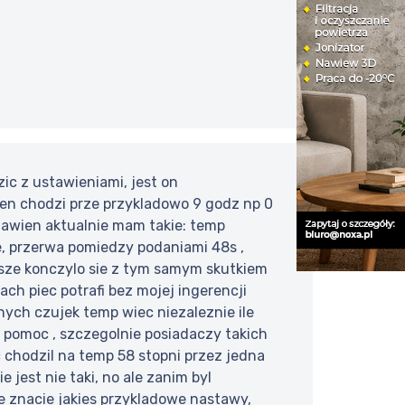
ic z ustawieniami, jest on
en chodzi prze przykladowo 9 godz np 0
tawien aktualnie mam takie: temp
e, przerwa pomiedzy podaniami 48s ,
wsze konczylo sie z tym samym skutkiem
ch piec potrafi bez mojej ingerencji
ych czujek temp wiec niezaleznie ile
o pomoc , szczegolnie posiadaczy takich
c chodzil na temp 58 stopni przez jedna
 jest nie taki, no ale zanim byl
e znacie jakies przykladowe nastawy,