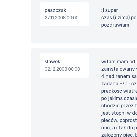
paszczak
:) super
czas (i zima) p
27.11.2008 00:00
pozdrawiam
slawek
witam mam od pa
zainstalowany 
02.12.2008 00:00
4 nad ranem sa
zadana -70 ; cz
predkosc wiatr
po jakims czasi
chodzic przez 
jest stopni w d
pieców, poprost
noc, a i tak do
zalozony piec, 