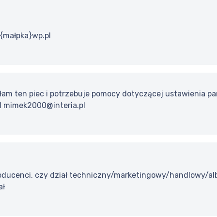
s{małpka}wp.pl
am ten piec i potrzebuje pomocy dotyczącej ustawienia par
il mimek2000@interia.pl
oducenci, czy dział techniczny/marketingowy/handlowy/albo
ał