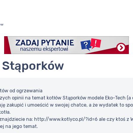
ów
oł Stąporków
stów od ogrzewania
ych opinii na temat kotłów Stąporków modele Eko-Tech (a d
nuję zakupić i umoeścić w swojej chatce, a że wydatek to sp
otła.
 znajdziecie na: http://www.kotlyco.pl/?id=6 ale czy ktoś z 
ej na jego temat.