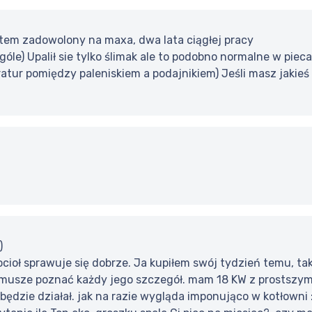
tem zadowolony na maxa, dwa lata ciągłej pracy
góle) Upalił sie tylko ślimak ale to podobno normalne w piec
atur pomiędzy paleniskiem a podajnikiem) Jeśli masz jakieś 
)
kocioł sprawuje się dobrze. Ja kupiłem swój tydzień temu, t
 musze poznać każdy jego szczegół. mam 18 KW z prostszy
ędzie działał. jak na razie wygląda imponująco w kotłowni :