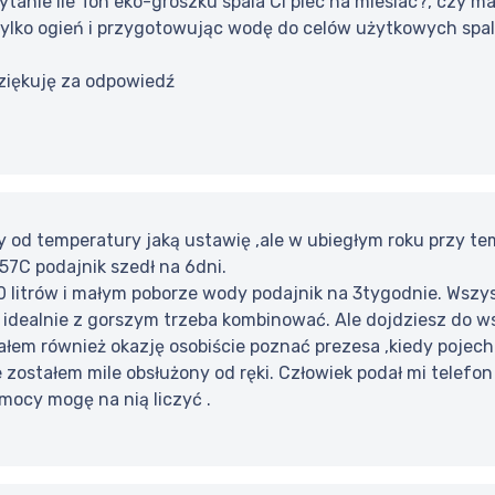
tanie ile Ton eko-groszku spala Ci piec na miesiac?, czy ma
lko ogień i przygotowując wodę do celów użytkowych spala 
ziękuję za odpowiedź
y od temperatury jaką ustawię ,ale w ubiegłym roku przy t
57C podajnik szedł na 6dni.
00 litrów i małym poborze wody podajnik na 3tygodnie. Wszy
 idealnie z gorszym trzeba kombinować. Ale dojdziesz do w
łem również okazję osobiście poznać prezesa ,kiedy pojecha
 zostałem mile obsłużony od ręki. Człowiek podał mi telefon
mocy mogę na nią liczyć .