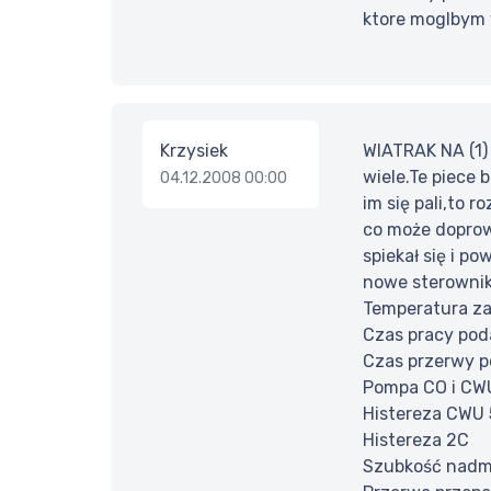
ktore moglbym 
Krzysiek
WIATRAK NA (1)
wiele.Te piece 
04.12.2008 00:00
im się pali,to 
co może doprow
spiekał się i p
nowe sterowniki
Temperatura z
Czas pracy pod
Czas przerwy 
Pompa CO i CW
Histereza CWU
Histereza 2C
Szubkość nadm