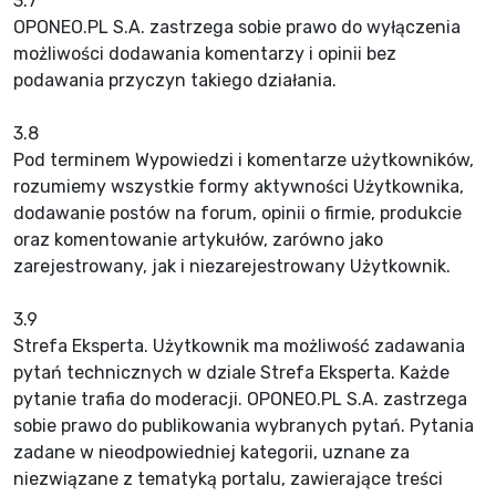
3.7
OPONEO.PL S.A. zastrzega sobie prawo do wyłączenia
możliwości dodawania komentarzy i opinii bez
podawania przyczyn takiego działania.
3.8
Pod terminem Wypowiedzi i komentarze użytkowników,
rozumiemy wszystkie formy aktywności Użytkownika,
dodawanie postów na forum, opinii o firmie, produkcie
oraz komentowanie artykułów, zarówno jako
zarejestrowany, jak i niezarejestrowany Użytkownik.
3.9
Strefa Eksperta. Użytkownik ma możliwość zadawania
pytań technicznych w dziale Strefa Eksperta. Każde
pytanie trafia do moderacji. OPONEO.PL S.A. zastrzega
sobie prawo do publikowania wybranych pytań. Pytania
zadane w nieodpowiedniej kategorii, uznane za
niezwiązane z tematyką portalu, zawierające treści