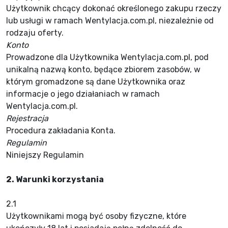
Użytkownik chcący dokonać określonego zakupu rzeczy
lub usługi w ramach Wentylacja.com.pl, niezależnie od
rodzaju oferty.
Konto
Prowadzone dla Użytkownika Wentylacja.com.pl, pod
unikalną nazwą konto, będące zbiorem zasobów, w
którym gromadzone są dane Użytkownika oraz
informacje o jego działaniach w ramach
Wentylacja.com.pl.
Rejestracja
Procedura zakładania Konta.
Regulamin
Niniejszy Regulamin
2. Warunki korzystania
2.1
Użytkownikami mogą być osoby fizyczne, które