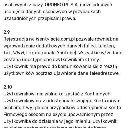
osobowych z bazy. OPONEO.PL S.A. może odmówić
usunięcia danych osobowych w przypadkach
uzasadnionych przepisami prawa.
2.9
Rejestracja na Wentylacja.com.pl pozwala również na
wprowadzenie dodatkowych danych (ulica, telefon,
fax, WWW, link do kanału Youtube). Wszystkie w/w dane
zostaną udostępnione użytkownikom strony.
Użytkownik ma prawo do komunikowania się z resztą
użytkowników poprzez ujawnione dane teleadresowe.
2.10
Użytkownikowi nie wolno korzystać z Kont innych
Użytkowników oraz udostępniać swojego Konta innym
osobom, z wyjątkiem przypadków udostępnienia Konta
Firmowego osobom należycie upoważnionym przez
Użytkownika do działania w jego imieniu. Użytkownik