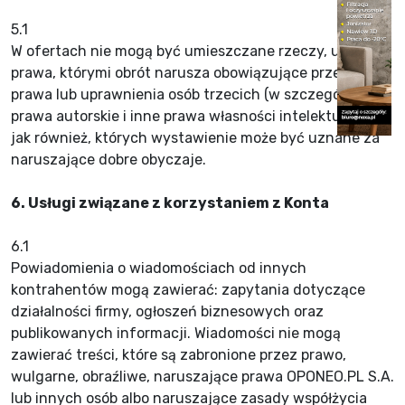
5.1
W ofertach nie mogą być umieszczane rzeczy, usługi i
prawa, którymi obrót narusza obowiązujące przepisy
prawa lub uprawnienia osób trzecich (w szczególności
prawa autorskie i inne prawa własności intelektualnej),
jak również, których wystawienie może być uznane za
naruszające dobre obyczaje.
6. Usługi związane z korzystaniem z Konta
6.1
Powiadomienia o wiadomościach od innych
kontrahentów mogą zawierać: zapytania dotyczące
działalności firmy, ogłoszeń biznesowych oraz
publikowanych informacji. Wiadomości nie mogą
zawierać treści, które są zabronione przez prawo,
wulgarne, obraźliwe, naruszające prawa OPONEO.PL S.A.
lub innych osób albo naruszające zasady współżycia