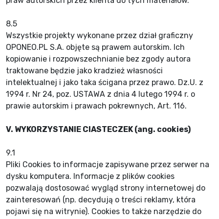
praw autorskich przez klienta do tych materiałów.
8.5
Wszystkie projekty wykonane przez dział graficzny
OPONEO.PL S.A. objęte są prawem autorskim. Ich
kopiowanie i rozpowszechnianie bez zgody autora
traktowane będzie jako kradzież własności
intelektualnej i jako taka ścigana przez prawo. Dz.U. z
1994 r. Nr 24, poz. USTAWA z dnia 4 lutego 1994 r. o
prawie autorskim i prawach pokrewnych, Art. 116.
V. WYKORZYSTANIE CIASTECZEK (ang. cookies)
9.1
Pliki Cookies to informacje zapisywane przez serwer na
dysku komputera. Informacje z plików cookies
pozwalają dostosować wygląd strony internetowej do
zainteresowań (np. decydują o treści reklamy, która
pojawi się na witrynie). Cookies to także narzędzie do