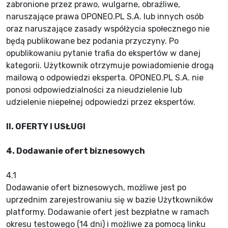
zabronione przez prawo, wulgarne, obraźliwe,
naruszające prawa OPONEO.PL S.A. lub innych osób
oraz naruszające zasady współżycia społecznego nie
będą publikowane bez podania przyczyny. Po
opublikowaniu pytanie trafia do ekspertów w danej
kategorii. Użytkownik otrzymuje powiadomienie drogą
mailową o odpowiedzi eksperta. OPONEO.PL S.A. nie
ponosi odpowiedzialności za nieudzielenie lub
udzielenie niepełnej odpowiedzi przez ekspertów.
II. OFERTY I USŁUGI
4. Dodawanie ofert biznesowych
4.1
Dodawanie ofert biznesowych, możliwe jest po
uprzednim zarejestrowaniu się w bazie Użytkowników
platformy. Dodawanie ofert jest bezpłatne w ramach
okresu testowego (14 dni) i możliwe za pomocą linku