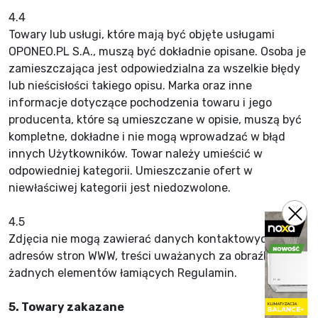
4.4
Towary lub usługi, które mają być objęte usługami
OPONEO.PL S.A., muszą być dokładnie opisane. Osoba je
zamieszczająca jest odpowiedzialna za wszelkie błędy
lub nieścisłości takiego opisu. Marka oraz inne
informacje dotyczące pochodzenia towaru i jego
producenta, które są umieszczane w opisie, muszą być
kompletne, dokładne i nie mogą wprowadzać w błąd
innych Użytkowników. Towar należy umieścić w
odpowiedniej kategorii. Umieszczanie ofert w
niewłaściwej kategorii jest niedozwolone.
4.5
Zdjęcia nie mogą zawierać danych kontaktowych,
adresów stron WWW, treści uważanych za obraźliwe, ani
żadnych elementów łamiących Regulamin.
5. Towary zakazane