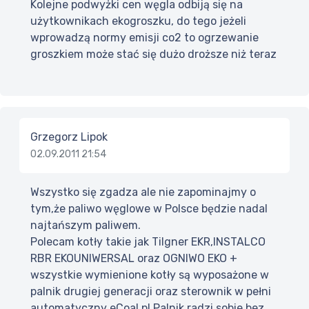
Kolejne podwyżki cen węgla odbiją się na
użytkownikach ekogroszku, do tego jeżeli
wprowadzą normy emisji co2 to ogrzewanie
groszkiem może stać się dużo droższe niż teraz
Grzegorz Lipok
02.09.2011 21:54
Wszystko się zgadza ale nie zapominajmy o
tym,że paliwo węglowe w Polsce będzie nadal
najtańszym paliwem.
Polecam kotły takie jak Tilgner EKR,INSTALCO
RBR EKOUNIWERSAL oraz OGNIWO EKO +
wszystkie wymienione kotły są wyposażone w
palnik drugiej generacji oraz sterownik w pełni
automatyczny eCoal.pl.Palnik radzi sobie bez