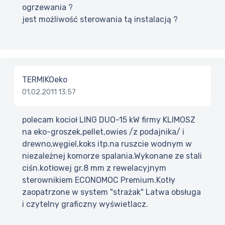
ogrzewania ?
jest możliwość sterowania tą instalacją ?
TERMIKOeko
01.02.2011 13:57
polecam kocioł LING DUO-15 kW firmy KLIMOSZ
na eko-groszek,pellet,owies /z podajnika/ i
drewno,węgiel,koks itp.na ruszcie wodnym w
niezależnej komorze spalania.Wykonane ze stali
ciśn.kotłowej gr.8 mm z rewelacyjnym
sterownikiem ECONOMOC Premium.Kotły
zaopatrzone w system "strażak" Latwa obsługa
i czytelny graficzny wyświetlacz.