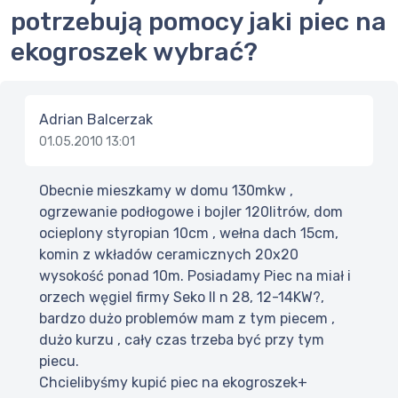
potrzebują pomocy jaki piec na
ekogroszek wybrać?
Adrian Balcerzak
01.05.2010 13:01
Obecnie mieszkamy w domu 130mkw ,
ogrzewanie podłogowe i bojler 120litrów, dom
ocieplony styropian 10cm , wełna dach 15cm,
komin z wkładów ceramicznych 20x20
wysokość ponad 10m. Posiadamy Piec na miał i
orzech węgiel firmy Seko II n 28, 12-14KW?,
bardzo dużo problemów mam z tym piecem ,
dużo kurzu , cały czas trzeba być przy tym
piecu.
Chcielibyśmy kupić piec na ekogroszek+