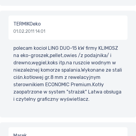
TERMIKOeko
01.02.2011 14:01
polecam kocioł LING DUO-15 kW firmy KLIMOSZ
na eko-groszek,pellet,owies /z podajnika/ i
drewno,węgiel,koks itp.na ruszcie wodnym w
niezależnej komorze spalania.Wykonane ze stali
ciśn.kotłowej gr.8 mm z rewelacyjnym
sterownikiem ECONOMIC Premium.Kotły
zaopatrzone w system "strażak" Latwa obsługa
i czytelny graficzny wyświetlacz.
Marek