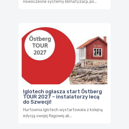
nowoczesne systemy klimatyzacji, po...
Iglotech ogłasza start Östberg
TOUR 2027 – instalatorzy lecą
do Szwecji!
Hurtownia Iglotech wystartowała z kolejną
edycją swojej flagowej ak...