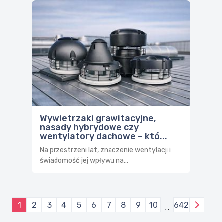
Wywietrzaki grawitacyjne,
nasady hybrydowe czy
wentylatory dachowe – któ...
Na przestrzeni lat, znaczenie wentylacji i
świadomość jej wpływu na...
1
2
3
4
5
6
7
8
9
10
642
...