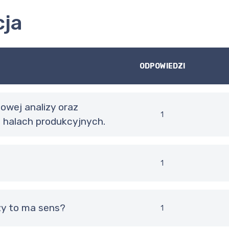
cja
ODPOWIEDZI
1
 halach produkcyjnych.
1
czy to ma sens?
1