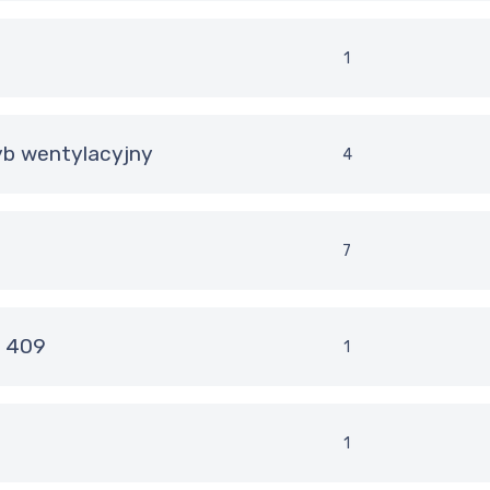
1
yb wentylacyjny
4
7
w 409
1
1