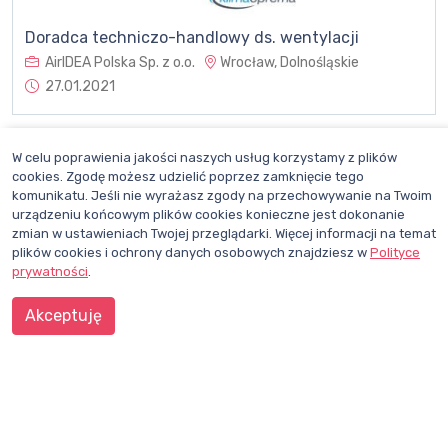
Doradca techniczo-handlowy ds. wentylacji
AirIDEA Polska Sp. z o.o.
Wrocław, Dolnośląskie
27.01.2021
W celu poprawienia jakości naszych usług korzystamy z plików
cookies. Zgodę możesz udzielić poprzez zamknięcie tego
komunikatu. Jeśli nie wyrażasz zgody na przechowywanie na Twoim
Doradca Techniczno-Handlowy
urządzeniu końcowym plików cookies konieczne jest dokonanie
LEBO recruitment HVACR
Cała Polska
04.01.2021
zmian w ustawieniach Twojej przeglądarki. Więcej informacji na temat
plików cookies i ochrony danych osobowych znajdziesz w
Polityce
prywatności
.
1
2
3
4
5
Akceptuję