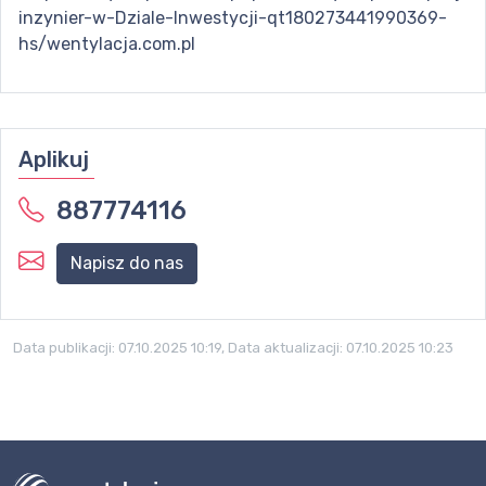
inzynier-w-Dziale-Inwestycji-qt180273441990369-
hs/wentylacja.com.pl
Aplikuj
887774116
Napisz do nas
Data publikacji:
07.10.2025 10:19
, Data aktualizacji:
07.10.2025 10:23