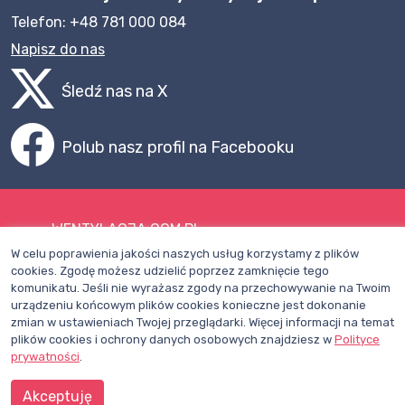
Telefon: +48 781 000 084
Napisz do nas
Śledź nas na X
Polub nasz profil na Facebooku
WENTYLACJA.COM.PL
W celu poprawienia jakości naszych usług korzystamy z plików
Mapa witryny
cookies. Zgodę możesz udzielić poprzez zamknięcie tego
komunikatu. Jeśli nie wyrażasz zgody na przechowywanie na Twoim
Regulamin
urządzeniu końcowym plików cookies konieczne jest dokonanie
zmian w ustawieniach Twojej przeglądarki. Więcej informacji na temat
Polityka Prywatności
plików cookies i ochrony danych osobowych znajdziesz w
Polityce
Pomoc
prywatności
.
Akceptuję