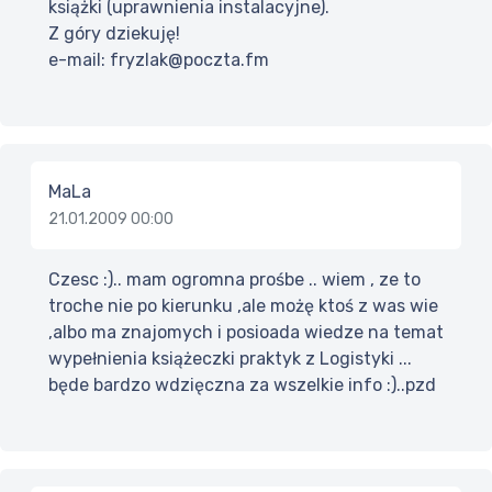
książki (uprawnienia instalacyjne).
Z góry dziekuję!
e-mail: fryzlak@poczta.fm
MaLa
21.01.2009 00:00
Czesc :).. mam ogromna prośbe .. wiem , ze to
troche nie po kierunku ,ale możę ktoś z was wie
,albo ma znajomych i posioada wiedze na temat
wypełnienia książeczki praktyk z Logistyki ...
będe bardzo wdzięczna za wszelkie info :)..pzd