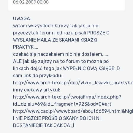
06.02.2009 00:00
UWAGA
witam wszystkich którzy tak jak ja nie
przeczytali forum i od razu pisali PROSZE O
WYSLANIE MAILA ZE SKANAMI KSIAŻKI
PRAKTYK....
czekać się naczekałem nic nie dostałem.....
ALE jak się zajrzy na to forum to mozna po
linkach dojść tego jak WYPEŁNIĆ OWĄ KSIĘGE ;D
sam link do przykładu:
http://www.architekci.pl/doc/Wzor_ksiazki_praktyk.
inny ciekawy artykuł:
http://www.architekci.pl/twojafirma/index.php?
id_dzialu=69&id_fragment=923&od=0#art
http://www.cad.pl/wwwboard/about66594.html&high
I NIE PISZCIE PRÓŚB O SKANY BO ICH NI
DOSTANIECIE TAK JAK JA ;)