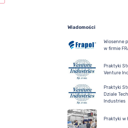
Wiadomości
Wiosenne p
w firmie F
Praktyki S
Venture In
Praktyki S
Dziale Tec
Industries
Praktyki w