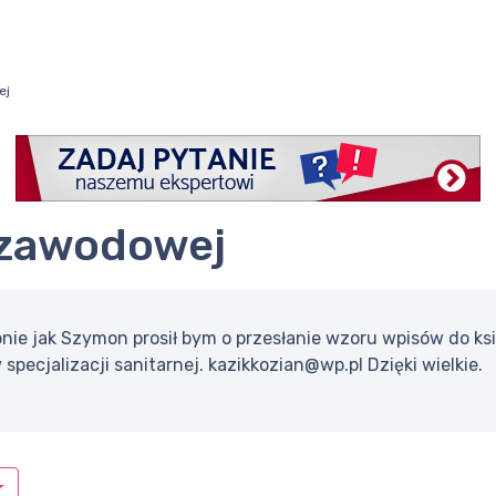
ej
i zawodowej
bnie jak Szymon prosił bym o przesłanie wzoru wpisów do ks
pecjalizacji sanitarnej. kazikkozian@wp.pl Dzięki wielkie.