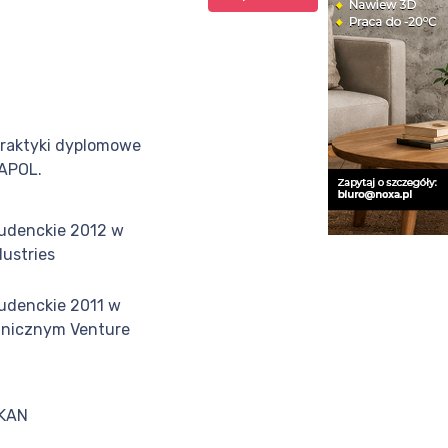
raktyki dyplomowe
RAPOL.
tudenckie 2012 w
dustries
tudenckie 2011 w
hnicznym Venture
 KAN