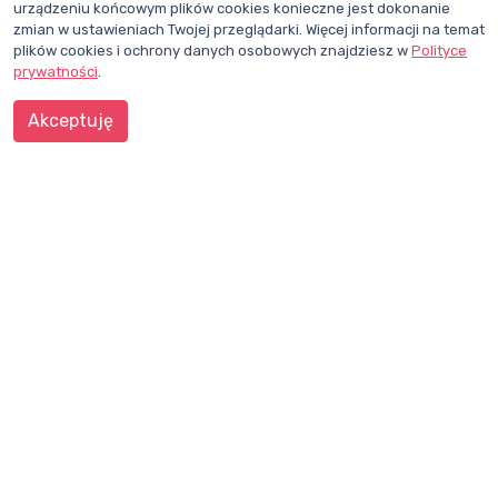
urządzeniu końcowym plików cookies konieczne jest dokonanie
zmian w ustawieniach Twojej przeglądarki. Więcej informacji na temat
plików cookies i ochrony danych osobowych znajdziesz w
Polityce
prywatności
.
CHCESZ BYĆ NA BIEŻĄCO?
Akceptuję
ZAPISZ SIĘ DO NEWSLETTERA
Dział redakcji i reklamy Wentylacja.com.pl
Telefon: +48 781 000 084
Napisz do nas
Śledź nas na X
Polub nasz profil na Facebooku