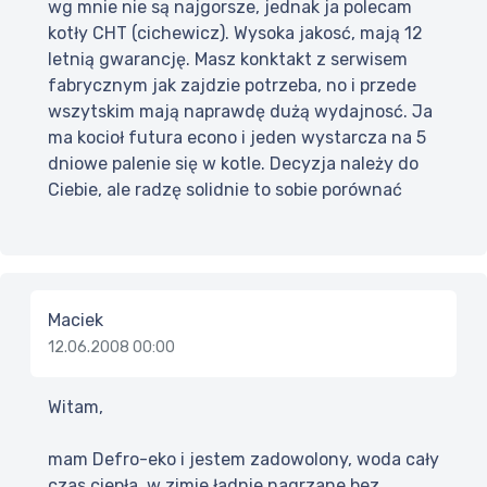
wg mnie nie są najgorsze, jednak ja polecam
kotły CHT (cichewicz). Wysoka jakosć, mają 12
letnią gwarancję. Masz konktakt z serwisem
fabrycznym jak zajdzie potrzeba, no i przede
wszytskim mają naprawdę dużą wydajnosć. Ja
ma kocioł futura econo i jeden wystarcza na 5
dniowe palenie się w kotle. Decyzja należy do
Ciebie, ale radzę solidnie to sobie porównać
Maciek
12.06.2008 00:00
Witam,
mam Defro-eko i jestem zadowolony, woda cały
czas ciepła, w zimie ładnie nagrzane bez