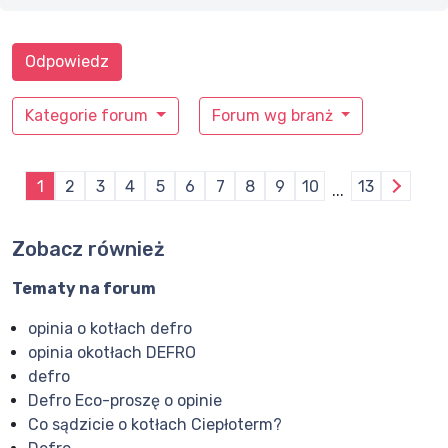
Odpowiedz
Kategorie forum
Forum wg branż
1
2
3
4
5
6
7
8
9
10
13
...
Zobacz również
Tematy na forum
opinia o kotłach defro
opinia okotłach DEFRO
defro
Defro Eco-proszę o opinie
Co sądzicie o kotłach Ciepłoterm?