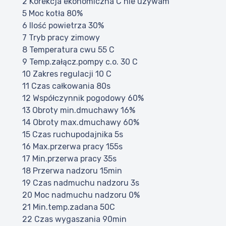
2 Korekcja ekonomiczna C nie uzywam
5 Moc kotła 80%
6 Ilość powietrza 30%
7 Tryb pracy zimowy
8 Temperatura cwu 55 C
9 Temp.załącz.pompy c.o. 30 C
10 Zakres regulacji 10 C
11 Czas całkowania 80s
12 Współczynnik pogodowy 60%
13 Obroty min.dmuchawy 16%
14 Obroty max.dmuchawy 60%
15 Czas ruchupodajnika 5s
16 Max.przerwa pracy 155s
17 Min.przerwa pracy 35s
18 Przerwa nadzoru 15min
19 Czas nadmuchu nadzoru 3s
20 Moc nadmuchu nadzoru 0%
21 Min.temp.zadana 50C
22 Czas wygaszania 90min