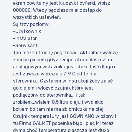
ekran powitalny jest kluczyk i cyferki. Wpisz
000000. Wtedy będziesz miał dostęp do
wszystkich ustawień.
Są trzy poziomy:
-Użytkownik
-Instalator
-Serwisant.
Tan można trochę pogrzebać. Aktualnie walczę
z moim piecem gdyż temperatura płaszcz na
analogowym wskaźniku jest stała dość długo i
jest zawsze większa o 7-9 C od tej na
sterowniku. Czytałem w instrukcji żeby zalać
go olejem i włożyć czujnik który jest
podłączony do sterownika....i tak
zrobiłem...wlałem 0,5 litra oleju i wyciekło
bokiem bo tam nie ma zbiorniczka na olej.
Czujnik temperatury jest GÓWNIANO włożony i
tu Firma GALMET popełniła błąb i piec Mi teraz
dyma choć temperatura płaszcza jest dużo