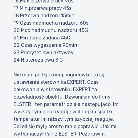
16 Max.przerwa pracy 90s
17 Min.przerwa pracy 45s
18 Przerwa nadzoru 15min
19 Czas nadmuchu nadzoru 60s
20 Moc nadmuchu nadzoru 45%
21 Min.temp.zadana 45C
22 Czas wygaszania 90min
23 Priorytet cwu aktywny
24 Histereza cwu 3 C
Nie mam podłączonej pogodówki i to są
ustawienia sterownika EXPERT. Czas
całkowania w sterowniku EXPERT to
bezwładność obiektu. Dzwoniłem do firmy
ELSTER i ten parametr działa następująco. Im
wyższy tym piec reaguje wolniej na spadki
temperatur im niższy tym szybciej reaguje.
Jeżeli się mylę proszę mnie poprawić ..tak mi
wytłumaczył Pan z ELSTER. Pozdrawim.