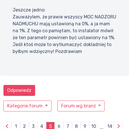
Jeszcze jedno:
Zauważylem, że prawie wszyscy MOC NADZORU
NADMUCHU mają ustawioną na 0%, a ja mam
na 1%. Z tego co pamiętam, to instalator mówił
że ten parametr powinien być ustawiony na 1%.
Jeśli ktoś może to wytłumaczyć dokladniej to
byłbym wdzięczny! Pozdrawiam
Odpowiedz
Kategorie forum
Forum wg branż
1
2
3
4
5
6
7
8
9
10
14
...