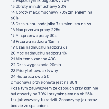
12 Współczynnik pogodowy 70%
13 Obroty min.dmuchawy 20%
14 Obroty max.dmuchawy 70% zmieniłem na
60%
15 Czas ruchu podajnika 7s zmieniłem na 6s
16 Max.przerwa pracy 225s
17 Min.przerwa pracy 30s
18 Przerwa nadzoru 15min
19 Czas nadmuchu nadzoru 6s
20 Moc nadmuchu nadzoru 1%
21 Min.temp.zadana 40C
22 Czas wygaszania 90min
23 Priorytet cwu aktywny
24 Histereza cwu 5 C
Dmuchawa przysłonięta jest na 80%
Poza tym zauważylem ze czopuch przy kominie
byl otwarty na 70% i przymknąłem na ok 25%
tak jak wszyscy tu radzili. Zobaczymy jak teraz
bedzie ze spalaniem.