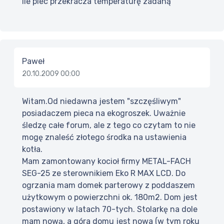
ile piec przekracza temperaturę zadaną
Paweł
20.10.2009 00:00
Witam.Od niedawna jestem "szczęśliwym"
posiadaczem pieca na ekogroszek. Uważnie
śledzę całe forum, ale z tego co czytam to nie
mogę znaleść złotego środka na ustawienia
kotła.
Mam zamontowany kocioł firmy METAL-FACH
SEG-25 ze sterownikiem Eko R MAX LCD. Do
ogrzania mam domek parterowy z poddaszem
użytkowym o powierzchni ok. 180m2. Dom jest
postawiony w latach 70-tych. Stolarkę na dole
mam nową, a góra domu jest nowa (w tym roku