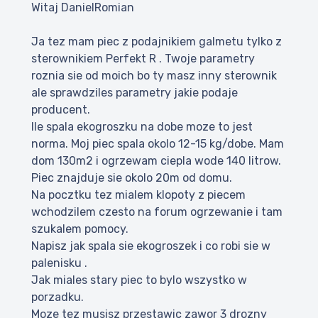
Witaj DanielRomian
Ja tez mam piec z podajnikiem galmetu tylko z
sterownikiem Perfekt R . Twoje parametry
roznia sie od moich bo ty masz inny sterownik
ale sprawdziles parametry jakie podaje
producent.
Ile spala ekogroszku na dobe moze to jest
norma. Moj piec spala okolo 12-15 kg/dobe. Mam
dom 130m2 i ogrzewam ciepla wode 140 litrow.
Piec znajduje sie okolo 20m od domu.
Na pocztku tez mialem klopoty z piecem
wchodzilem czesto na forum ogrzewanie i tam
szukalem pomocy.
Napisz jak spala sie ekogroszek i co robi sie w
palenisku .
Jak miales stary piec to bylo wszystko w
porzadku.
Moze tez musisz przestawic zawor 3 drozny