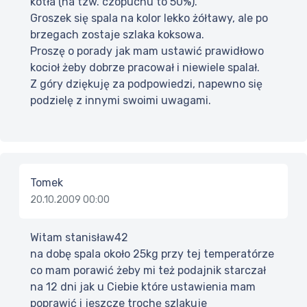
kotła (na tzw. czopuchu to 50%).
Groszek się spala na kolor lekko żółtawy, ale po
brzegach zostaje szlaka koksowa.
Proszę o porady jak mam ustawić prawidłowo
kocioł żeby dobrze pracował i niewiele spalał.
Z góry dziękuję za podpowiedzi, napewno się
podzielę z innymi swoimi uwagami.
Tomek
20.10.2009 00:00
Witam stanisław42
na dobę spala około 25kg przy tej temperatórze
co mam porawić żeby mi też podajnik starczał
na 12 dni jak u Ciebie które ustawienia mam
poprawić i jeszcze trochę szlakuje