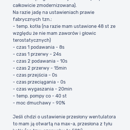
całkowicie zmodernizowana).
Na razie jadę na ustawieniach prawie
fabrycznych tzn.:
- temp. kotła (na razie mam ustawione 48 st ze
względu że nie mam zaworów i głowic
terostatycznych)
- czas 1 podawania - 8s
- czas 1 przerwy - 24s
- czas 2 podawania - 10s
- czas 2 przerwy - 15min
- czas przejścia - 0s
- czas przeciągania - 0s
- czas wygaszania - 20min
- temp. pompy co - 40 st
- moc dmuchawy - 90%
Jeśli chdzi o ustawienie przesłony wentulatora
to mam ją otwartą na max-a, przesłona z tyłu