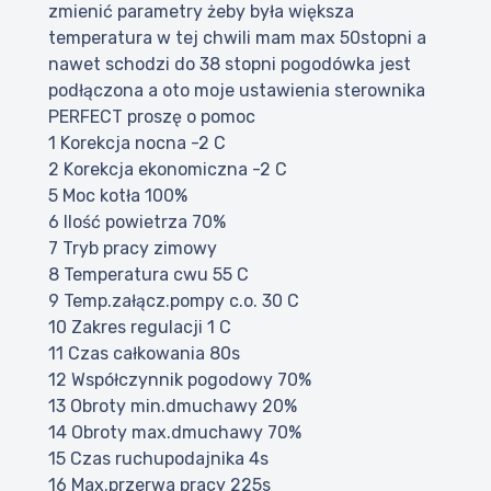
zmienić parametry żeby była większa
temperatura w tej chwili mam max 50stopni a
nawet schodzi do 38 stopni pogodówka jest
podłączona a oto moje ustawienia sterownika
PERFECT proszę o pomoc
1 Korekcja nocna -2 C
2 Korekcja ekonomiczna -2 C
5 Moc kotła 100%
6 Ilość powietrza 70%
7 Tryb pracy zimowy
8 Temperatura cwu 55 C
9 Temp.załącz.pompy c.o. 30 C
10 Zakres regulacji 1 C
11 Czas całkowania 80s
12 Współczynnik pogodowy 70%
13 Obroty min.dmuchawy 20%
14 Obroty max.dmuchawy 70%
15 Czas ruchupodajnika 4s
16 Max.przerwa pracy 225s