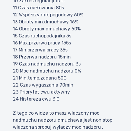
10 Zakres regulacji 10 C
11 Czas całkowania 80s
12 Współczynnik pogodowy 60%
13 Obroty min.dmuchawy 16%
14 Obroty max.dmuchawy 60%
15 Czas ruchupodajnika 5s
16 Max.przerwa pracy 155s
17 Min.przerwa pracy 35s
18 Przerwa nadzoru 15min
19 Czas nadmuchu nadzoru 3s
20 Moc nadmuchu nadzoru 0%
21 Min.temp.zadana 50C
22 Czas wygaszania 90min
23 Priorytet cwu aktywny
24 Histereza cwu 3 C
Z tego co widze to masz wlaczony moc
nadmuchu nadzoru dmuchawa jest non stop
wlaczona sprobuj wylaczy moc nadzoru .