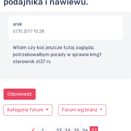
podajnika i nawiewu.
arek
07.10.2017 10:28
Witam czy koś jeszcze tutaj zagląda,
potrzebowałbym porady w sprawie kmg1
sterownik st37 rs
Odpowiedz
Kategorie forum
Forum wg branż
1
23
24
25
26
27