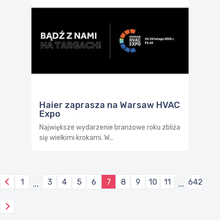
Haier zaprasza na Warsaw HVAC
Expo
Największe wydarzenie branżowe roku zbliża
się wielkimi krokami. W...
1
3
4
5
6
7
8
9
10
11
642
...
...