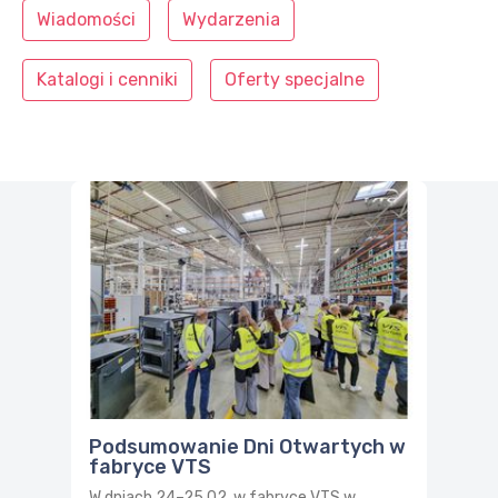
Wiadomości
Wydarzenia
Katalogi i cenniki
Oferty specjalne
Podsumowanie Dni Otwartych w
fabryce VTS
W dniach 24–25.02. w fabryce VTS w