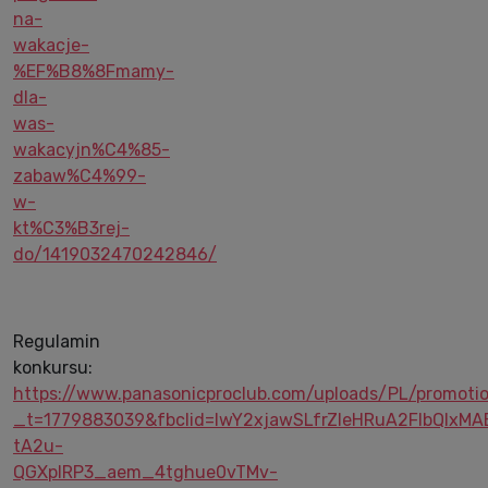
na-
wakacje-
%EF%B8%8Fmamy-
dla-
was-
wakacyjn%C4%85-
zabaw%C4%99-
w-
kt%C3%B3rej-
do/1419032470242846/
Regulamin
konkursu:
https://www.panasonicproclub.com/uploads/PL/promo
_t=1779883039&fbclid=IwY2xjawSLfrZleHRuA2FlbQI
tA2u-
QGXplRP3_aem_4tghue0vTMv-