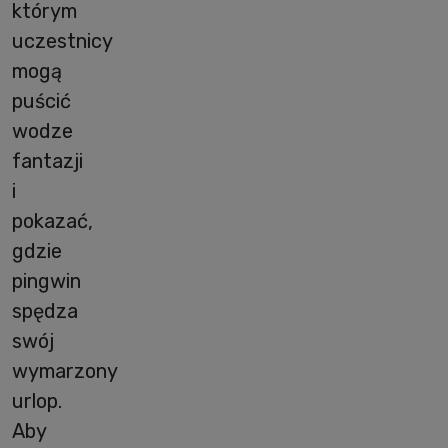
którym
uczestnicy
mogą
puścić
wodze
fantazji
i
pokazać,
gdzie
pingwin
spędza
swój
wymarzony
urlop.
Aby