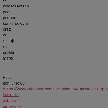
w
komentarzach
pod
postem
konkursowym
oraz
w
relacji
na
profilu
marki.
Post
konkursowy:
https://www.facebook.com/PanasonicAquareaPolska/p
konkurs-
zabierz-
pingwina-