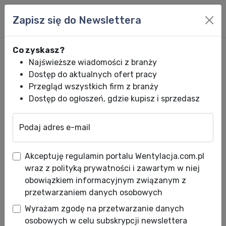
Zapisz się do Newslettera
Co zyskasz?
Najświeższe wiadomości z branży
Dostęp do aktualnych ofert pracy
Przegląd wszystkich firm z branży
Dostęp do ogłoszeń, gdzie kupisz i sprzedasz
Podaj adres e-mail
Wentylacja.com.pl
News HVACR
Wiadomości HVACR
Wpływ Aktu w 
Akceptuję regulamin portalu Wentylacja.com.pl
Wpływ Aktu w sprawie
wraz z polityką prywatności i zawartym w niej
cyberodporności na branżę
obowiązkiem informacyjnym związanym z
przetwarzaniem danych osobowych
HVAC/R
Wyrażam zgodę na przetwarzanie danych
Data publikacji: 15.06.2026
osobowych w celu subskrypcji newslettera