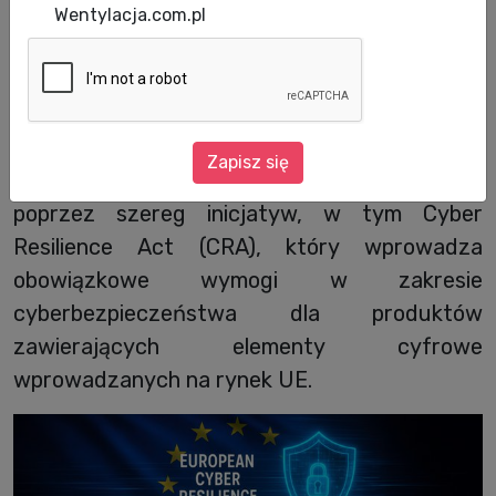
Wentylacja.com.pl
Wraz z rosnącą cyfryzacją systemów
HVAC/R, cyberbezpieczeństwo staje się
coraz ważniejszym zagadnieniem. Unia
Zapisz się
Europejska odpowiada na to wyzwanie
poprzez szereg inicjatyw, w tym Cyber
Resilience Act (CRA), który wprowadza
obowiązkowe wymogi w zakresie
cyberbezpieczeństwa dla produktów
zawierających elementy cyfrowe
wprowadzanych na rynek UE.