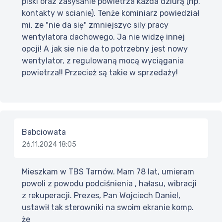
piski oraz zasysanie powietrza każda dziurą (np.
kontakty w scianie). Tenże kominiarz powiedział
mi, ze "nie da się" zmniejszyc sily pracy
wentylatora dachowego. Ja nie widzę innej
opcji! A jak sie nie da to potrzebny jest nowy
wentylator, z regulowaną mocą wyciągania
powietrza!! Przecież są takie w sprzedaży!
Babciowata
26.11.2024 18:05
Mieszkam w TBS Tarnów. Mam 78 lat, umieram
powoli z powodu podciśnienia , hałasu, wibracji
z rekuperacji. Prezes, Pan Wojciech Daniel,
ustawił tak sterowniki na swoim ekranie komp.
że