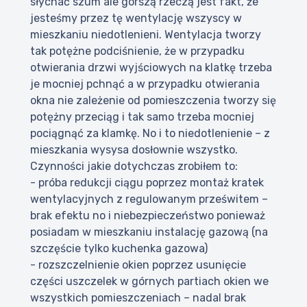
słychać szum ale gorszą rzeczą jest fakt, że
jesteśmy przez tę wentylację wszyscy w
mieszkaniu niedotlenieni. Wentylacja tworzy
tak potężne podciśnienie, że w przypadku
otwierania drzwi wyjściowych na klatkę trzeba
je mocniej pchnąć a w przypadku otwierania
okna nie zależenie od pomieszczenia tworzy się
potężny przeciąg i tak samo trzeba mocniej
pociągnąć za klamkę. No i to niedotlenienie – z
mieszkania wysysa dosłownie wszystko.
Czynności jakie dotychczas zrobiłem to:
- próba redukcji ciągu poprzez montaż kratek
wentylacyjnych z regulowanym prześwitem –
brak efektu no i niebezpieczeństwo ponieważ
posiadam w mieszkaniu instalację gazową (na
szczęście tylko kuchenka gazowa)
- rozszczelnienie okien poprzez usunięcie
części uszczelek w górnych partiach okien we
wszystkich pomieszczeniach – nadal brak