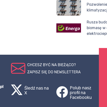
Pozwolenie
klimatyzacj
Rusza budo
biomasę w e
elektrocie
CHCESZ BYĆ NA BIEŻĄCO?
ZAPISZ SIĘ DO NEWSLETTERA
pl
Polub nasz
Śledź nas na
profil na
X
Facebooku