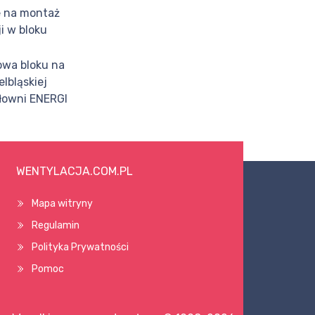
 na montaż
i w bloku
wa bloku na
lbląskiej
płowni ENERGI
WENTYLACJA.COM.PL
Mapa witryny
Regulamin
Polityka Prywatności
Pomoc