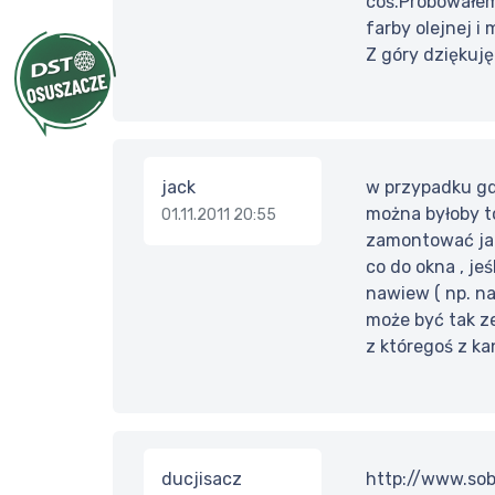
coś.Próbowałem 
farby olejnej i
Z góry dziękuję
jack
w przypadku gd
można byłoby to
01.11.2011 20:55
zamontować jak
co do okna , j
nawiew ( np. n
może być tak z
z któregoś z ka
ducjisacz
http://www.sob