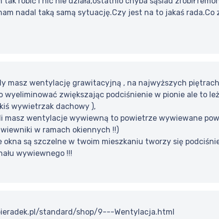
tak robić i nic nie działa,ostatnio chyba sąsiad zrobił remo
 mam nadal taką samą sytuację.Czy jest na to jakaś rada.Co 
y masz wentylację grawitacyjną , na najwyższych piętrach 
 wyeliminować zwiększając podciśnienie w pionie ale to leży
iś wywietrzak dachowy ),
eśli masz wentylacje wywiewną to powietrze wywiewane po
awiewniki w ramach okiennych !!)
e okna są szczelne w twoim mieszkaniu tworzy się podciśni
nału wywiewnego !!!
ieradek.pl/standard/shop/9---Wentylacja.html