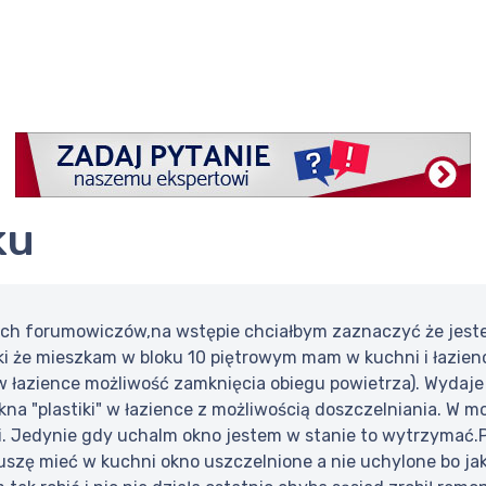
ku
ch forumowiczów,na wstępie chciałbym zaznaczyć że jestem
aki że mieszkam w bloku 10 piętrowym mam w kuchni i łazie
w łazience możliwość zamknięcia obiegu powietrza). Wydaje 
na "plastiki" w łazience z możliwością doszczelniania. W 
i. Jedynie gdy uchalm okno jestem w stanie to wytrzymać.Po
muszę mieć w kuchni okno uszczelnione a nie uchylone bo 