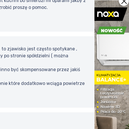
nt kuchni bo śmierdzi mi oparami jakby z
zrobić proszę o pomoc.
to zjawisko jest często spotykane ,
 po stronie spółdzielni ( można
winno być skompensowane przez jakiś
enie które dodatkowo wciąga powietrze