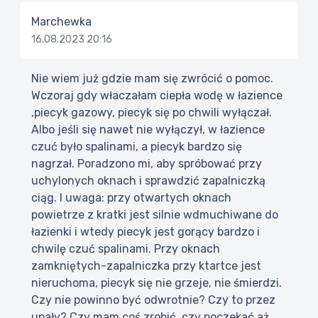
Marchewka
16.08.2023 20:16
Nie wiem już gdzie mam się zwrócić o pomoc.
Wczoraj gdy właczałam ciepła wodę w łazience
,piecyk gazowy, piecyk się po chwili wyłączał.
Albo jeśli się nawet nie wyłączył, w łazience
czuć było spalinami, a piecyk bardzo się
nagrzał. Poradzono mi, aby spróbować przy
uchylonych oknach i sprawdzić zapalniczką
ciąg. I uwaga: przy otwartych oknach
powietrze z kratki jest silnie wdmuchiwane do
łazienki i wtedy piecyk jest gorący bardzo i
chwilę czuć spalinami. Przy oknach
zamkniętych-zapalniczka przy ktartce jest
nieruchoma, piecyk się nie grzeje, nie śmierdzi.
Czy nie powinno być odwrotnie? Czy to przez
upały? Czy mam coś zrobić, czy poczekać aż