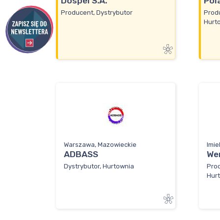
Dospel S.A.
Pola
Producent, Dystrybutor
Produ
Hurto
Warszawa, Mazowieckie
Imie
ADBASS
We
Dystrybutor, Hurtownia
Prod
Hur