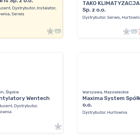
ris Sp. z o.o.
TAKO KLIMATYZACJA
cent, Dystrybutor, Instalator,
Sp. z o.o.
wnia, Serwis
Dystrybutor, Serwis, Hurtowni
lin, Śląskie
Warszawa, Mazowieckie
ntylatory Wentech
Maxima System Spółk
o.o.
ucent, Dystrybutor,
townia
Dystrybutor, Hurtownia