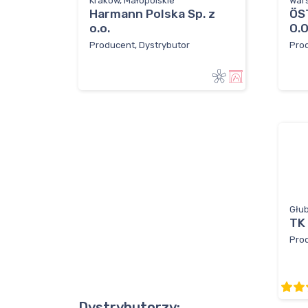
Kraków, Małopolskie
War
Harmann Polska Sp. z
ÖS
o.o.
O.O
Producent, Dystrybutor
Pro
Głub
TK
Pro
Dystrybutorzy: