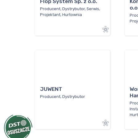
Flop System Sp. z o.o.
Kon
o.o
Producent, Dystrybutor, Serwis,
Projektant, Hurtownia
Prod
Proj
JUWENT
Wo
Ha
Producent, Dystrybutor
Prod
Inst
Hur