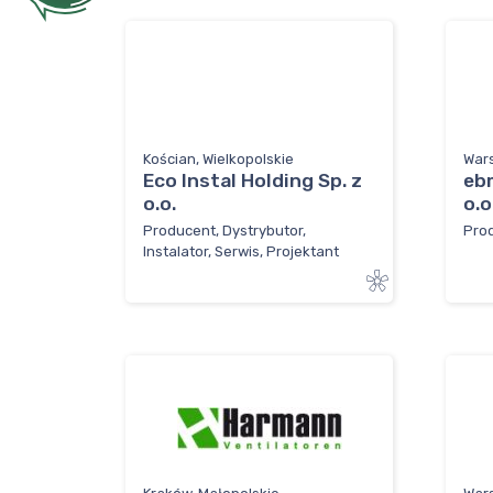
Kościan, Wielkopolskie
War
Eco Instal Holding Sp. z
eb
o.o.
o.o
Producent, Dystrybutor,
Pro
Instalator, Serwis, Projektant