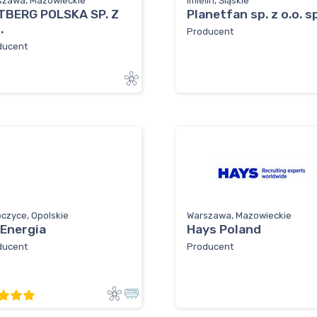
szawa, Mazowieckie
Imielin, Śląskie
TBERG POLSKA SP. Z
Planetfan sp. z o.o. sp
.
Producent
ducent
czyce, Opolskie
Warszawa, Mazowieckie
 Energia
Hays Poland
ducent
Producent