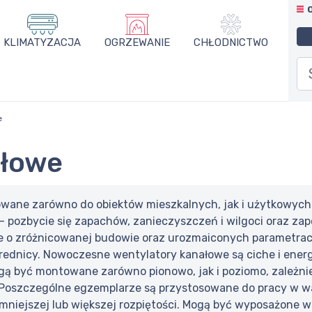
KLIMATYZACJA
OGRZEWANIE
CHŁODNICTWO
e
ałowe
wane zarówno do obiektów mieszkalnych, jak i użytkowych. 
 – pozbycie się zapachów, zanieczyszczeń i wilgoci oraz z
e o zróżnicowanej budowie oraz urozmaiconych parametrac
 średnicy. Nowoczesne wentylatory kanałowe są ciche i ene
ogą być montowane zarówno pionowo, jak i poziomo, zależn
 Poszczególne egzemplarze są przystosowane do pracy w wa
o mniejszej lub większej rozpiętości. Mogą być wyposażone w