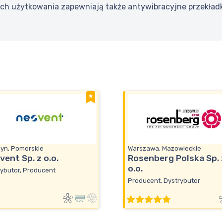
ich użytkowania zapewniają także antywibracyjne przekładki
zyn, Pomorskie
Warszawa, Mazowieckie
vent Sp. z o.o.
Rosenberg Polska Sp. 
o.o.
ybutor, Producent
Producent, Dystrybutor