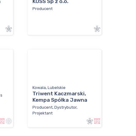
h
KOSS Sp z o.o.
Producent
Kowala, Lubelskie
Triwent Kaczmarski,
is
Kempa Spółka Jawna
Producent, Dystrybutor,
Projektant