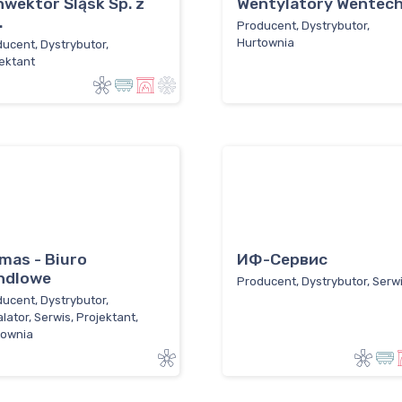
wektor Śląsk Sp. z
Wentylatory Wentec
.
Producent, Dystrybutor,
Hurtownia
ucent, Dystrybutor,
ektant
mas - Biuro
ИФ-Сервис
ndlowe
Producent, Dystrybutor, Serw
ucent, Dystrybutor,
alator, Serwis, Projektant,
townia