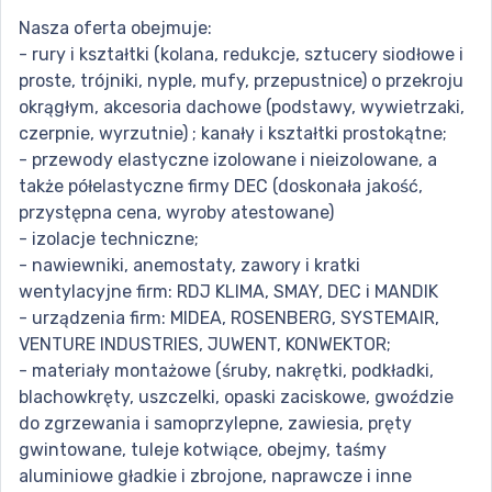
Nasza oferta obejmuje:
- rury i kształtki (kolana, redukcje, sztucery siodłowe i
proste, trójniki, nyple, mufy, przepustnice) o przekroju
okrągłym, akcesoria dachowe (podstawy, wywietrzaki,
czerpnie, wyrzutnie) ; kanały i kształtki prostokątne;
- przewody elastyczne izolowane i nieizolowane, a
także półelastyczne firmy DEC (doskonała jakość,
przystępna cena, wyroby atestowane)
- izolacje techniczne;
- nawiewniki, anemostaty, zawory i kratki
wentylacyjne firm: RDJ KLIMA, SMAY, DEC i MANDIK
- urządzenia firm: MIDEA, ROSENBERG, SYSTEMAIR,
VENTURE INDUSTRIES, JUWENT, KONWEKTOR;
- materiały montażowe (śruby, nakrętki, podkładki,
blachowkręty, uszczelki, opaski zaciskowe, gwoździe
do zgrzewania i samoprzylepne, zawiesia, pręty
gwintowane, tuleje kotwiące, obejmy, taśmy
aluminiowe gładkie i zbrojone, naprawcze i inne