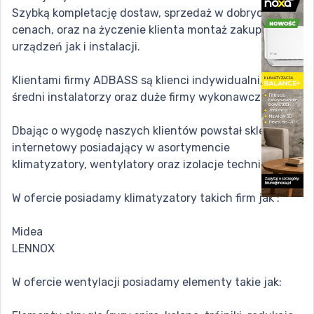
Szybką kompletację dostaw, sprzedaż w dobrych
cenach, oraz na życzenie klienta montaż zakupionych
urządzeń jak i instalacji.
Klientami firmy ADBASS są klienci indywidualni,mali i
średni instalatorzy oraz duże firmy wykonawcze.
Dbając o wygodę naszych klientów powstał sklep
internetowy posiadający w asortymencie
klimatyzatory, wentylatory oraz izolacje techniczną.
W ofercie posiadamy klimatyzatory takich firm jak :
Midea
LENNOX
W ofercie wentylacji posiadamy elementy takie jak: