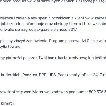
e innych produktów w atrakcyjnych cenach z szeroką paletą 
większa i zmienia aby spełnić oczekiwania klientów w zakres
ę jak i rzetelną informację oraz obsługę klienta i taką wła
chwalić się nagrodą E-gazele biznesu 2017.
lepie aby złożyć zamówienie. Program poprowadzi Ciebie w 
yłki towaru.
y płatności poprzez Twój bank, kartę kredytową lub jeśli c
kurierskich: Pocztex, DPD, UPS, Paczkomaty InPost 24. Tu
sprawdź ofertę wentylatorów i zadzwoń pod numer 509 336 
klimat !.