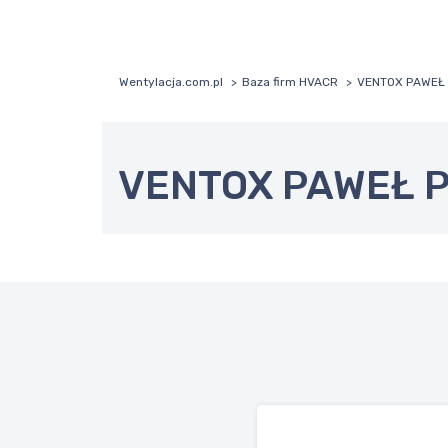
Wentylacja.com.pl
Baza firm HVACR
VENTOX PAWEŁ 
VENTOX PAWEŁ P