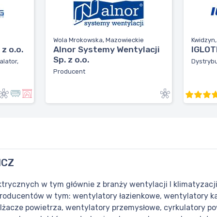
Wola Mrokowska, Mazowieckie
Kwidzyn
z o.o.
Alnor Systemy Wentylacji
IGLOTE
Sp. z o.o.
alator,
Dystrybu
Producent
ICZ
trycznych w tym głównie z branży wentylacji I klimatyzacj
roducentów w tym: wentylatory łazienkowe, wentylatory k
lżacze powietrza, wentylatory przemysłowe, cyrkulatory pow