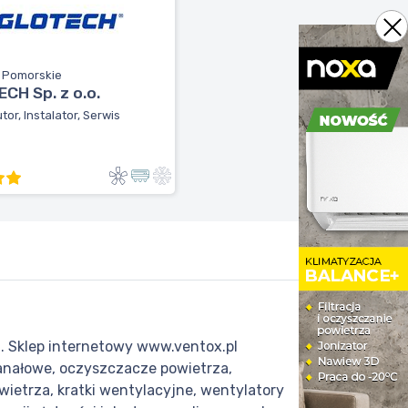
, Pomorskie
CH Sp. z o.o.
tor, Instalator, Serwis
i. Sklep internetowy www.ventox.pl
anałowe, oczyszczacze powietrza,
ietrza, kratki wentylacyjne, wentylatory