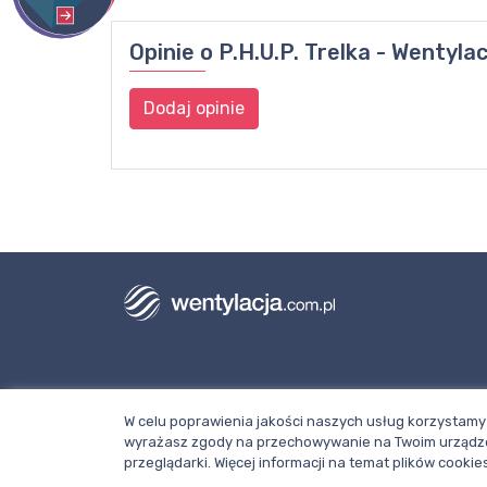
Opinie o
P.H.U.P. Trelka - Wentyla
Dodaj opinie
Dział redakcji i reklamy Wentylacja.com.
W celu poprawienia jakości naszych usług korzystamy 
Telefon: +48 781 000 084
wyrażasz zgody na przechowywanie na Twoim urządze
Napisz do nas
przeglądarki. Więcej informacji na temat plików cook