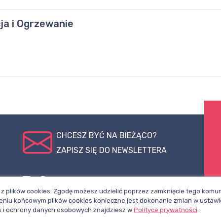
cja i Ogrzewanie
CHCESZ BYĆ NA BIEŻĄCO?
ZAPISZ SIĘ DO NEWSLETTERA
pl
Polub nasz
Śledź nas na
z plików cookies. Zgodę możesz udzielić poprzez zamknięcie tego komuni
profil na
X
niu końcowym plików cookies konieczne jest dokonanie zmian w ustawi
Facebooku
ies i ochrony danych osobowych znajdziesz w
Polityce prywatności
.