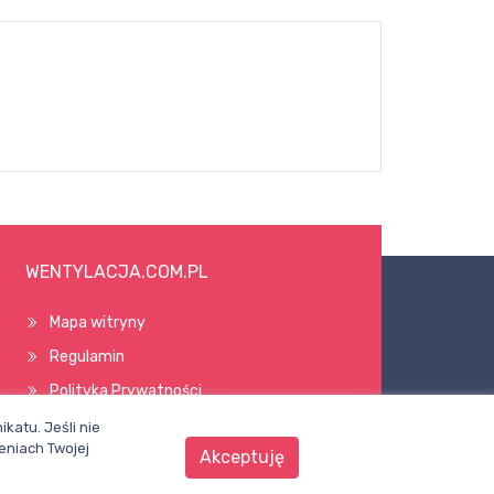
WENTYLACJA.COM.PL
Mapa witryny
Regulamin
Polityka Prywatności
Pomoc
katu. Jeśli nie
eniach Twojej
Akceptuję