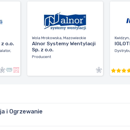
Wola Mrokowska, Mazowieckie
Kwidzyn
z o.o.
Alnor Systemy Wentylacji
IGLOTE
Sp. z o.o.
alator,
Dystrybu
Producent
cja i Ogrzewanie