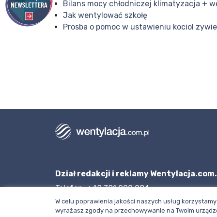
Bilans mocy chłodniczej klimatyzacja + w
Jak wentylować szkołę
Prosba o pomoc w ustawieniu kociol zyw
Dział redakcji i reklamy Wentylacja.com.
Telefon: +48 781 000 084
W celu poprawienia jakości naszych usług korzystamy 
Napisz do nas
wyrażasz zgody na przechowywanie na Twoim urządze