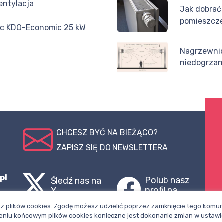
entylacja
Jak dobrać
pomieszcz
iec KDO-Economic 25 kW
Nagrzewni
niedogrzan
CHCESZ BYĆ NA BIEŻĄCO?
ZAPISZ SIĘ DO NEWSLETTERA
pl
Polub nasz
Śledź nas na
profil na
X
Facebooku
z plików cookies. Zgodę możesz udzielić poprzez zamknięcie tego komuni
niu końcowym plików cookies konieczne jest dokonanie zmian w ustawi