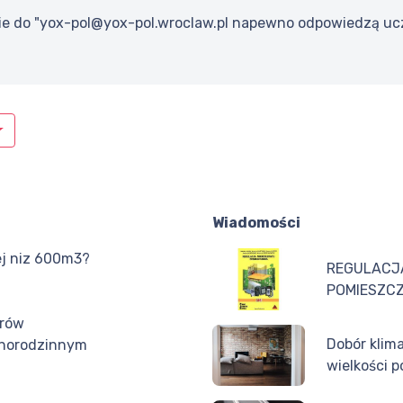
ie do "yox-pol@yox-pol.wroclaw.pl napewno odpowiedzą uc
Wiadomości
ej niz 600m3?
REGULACJA
POMIESZCZ
orów
Dobór klim
dnorodzinnym
wielkości 