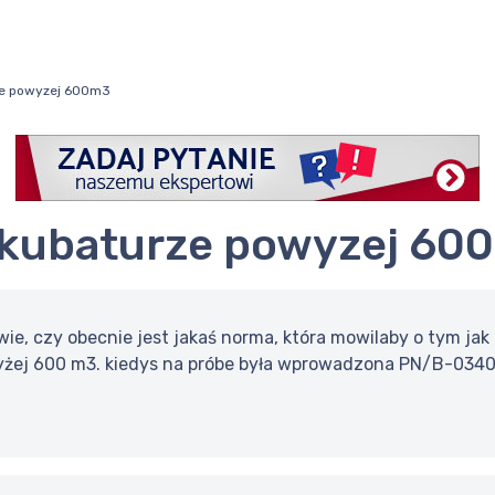
ze powyzej 600m3
o kubaturze powyzej 60
wie, czy obecnie jest jakaś norma, która mowilaby o tym j
żej 600 m3. kiedys na próbe była wprowadzona PN/B-03405