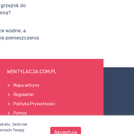
 grzejnik do
enia?
ce wodne, a
ie pomieszczenia
WENTYLACJA.COM.PL
Mapa witryny
Regulamin
Polityka Prywatności
Pomoc
katu. Jeśli nie
eniach Twojej
Akceptuję