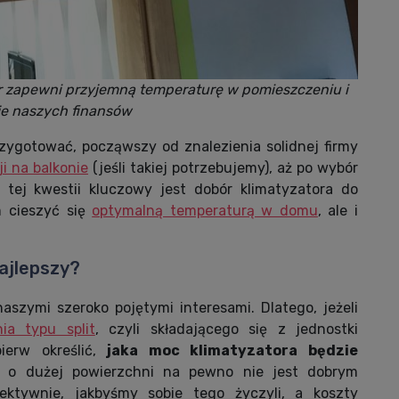
r zapewni przyjemną temperaturę w pomieszczeniu i
je naszych finansów
zygotować, począwszy od znalezienia solidnej firmy
i na balkonie
(jeśli takiej potrzebujemy), aż po wybór
 tej kwestii kluczowy jest dobór klimatyzatora do
m cieszyć się
optymalną temperaturą w domu
, ale i
najlepszy?
naszymi szeroko pojętymi interesami. Dlatego, jeżeli
ia typu split
, czyli składającego się z jednostki
ierw określić,
jaka moc klimatyzatora będzie
ju o dużej powierzchni na pewno nie jest dobrym
ektywnie, jakbyśmy sobie tego życzyli, a koszty