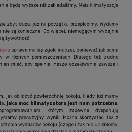
enia będą wyższe niż zakładaliśmy. Mała klimatyzacja
dzie zbyt duża, już na początku przepłacimy. Wydamy
ę nie są konieczne. Co więcej, niemogącym wydajnie
zą żywotność.
atora
sprawa ma się zgoła inaczej, ponieważ jak sama
 w różnych pomieszczeniach. Dlatego też trudno
inien mieć, aby spełniał nasze oczekiwania zawsze i
m, jak obliczyć powierzchnię pokoju. Kiedy już mamy
ia,
jaka moc klimatyzatora jest nam potrzebna
.
 oprogramowaniem, którym zapewne dysponują
zymamy precyzyjny wynik. Można skorzystać też z
rzenia wymiarów pokoju (czego i tak nie unikniemy,
a następnie wykonania działania matematycznego.