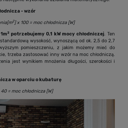
łodnicza - wzór
2
enia[m
] x 100 = moc chłodnicza [W]
2
 1m
potrzebujemy 0,1 kW mocy chłodniczej
. Ten
 standardową wysokość, wynoszącą od ok. 2,5 do 2,7
 wyższym pomieszczeniu, z jakim możemy mieć do
cie, trzeba zastosować inny wzór na moc chłodniczą.
enia jest wynikiem mnożenia długości, szerokości i
icza w oparciu o kubaturę
x 40 = moc chłodnicza [W]