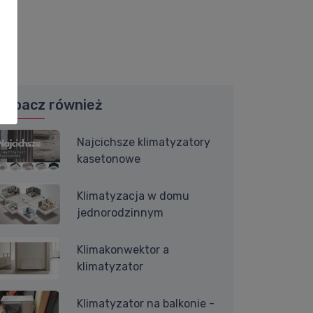
Zobacz również
Najcichsze klimatyzatory
kasetonowe
Klimatyzacja w domu
jednorodzinnym
Klimakonwektor a
klimatyzator
Klimatyzator na balkonie -