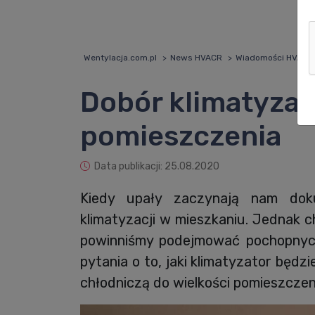
Wentylacja.com.pl
News HVACR
Wiadomości HVACR
Dobór klimatyzat
pomieszczenia
Data publikacji: 25.08.2020
Kiedy upały zaczynają nam dok
klimatyzacji w mieszkaniu. Jednak c
powinniśmy podejmować pochopnych
pytania o to, jaki klimatyzator będz
chłodniczą do wielkości pomieszcze