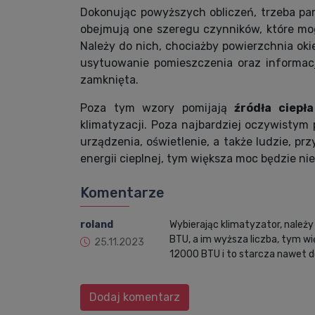
Dokonując powyższych obliczeń, trzeba pam
obejmują one szeregu czynników, które m
Należy do nich, chociażby powierzchnia okie
usytuowanie pomieszczenia oraz informacj
zamknięta.
Poza tym wzory pomijają
źródła ciepł
klimatyzacji. Poza najbardziej oczywisty
urządzenia, oświetlenie, a także ludzie, p
energii cieplnej, tym większa moc będzie ni
Komentarze
roland
Wybierając klimatyzator, należy
BTU, a im wyższa liczba, tym wi
25.11.2023
12000 BTU i to starcza nawet 
Dodaj komentarz