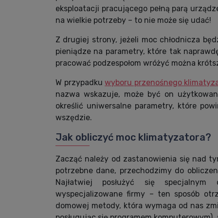
eksploatacji pracującego pełną parą urządz
na wielkie potrzeby – to nie może się udać!
Z drugiej strony, jeżeli moc chłodnicza bę
pieniądze na parametry, które tak naprawd
pracować podzespołom wróżyć można króts
W przypadku
wyboru przenośnego klimatyz
nazwa wskazuje, może być on użytkowany
określić uniwersalne parametry, które pow
wszędzie.
Jak obliczyć moc klimatyzatora?
Zacząć należy od zastanowienia się nad ty
potrzebne dane, przechodzimy do obliczen
Najłatwiej posłużyć się specjalnym
wyspecjalizowane firmy – ten sposób otr
domowej metody, która wymaga od nas zmie
posługując się programem komputerowym), 