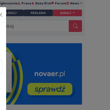
Ogłoszenia
Praca
Baza firm
Forum
News
ZALOGUJ
REKLAMA
DODAJ