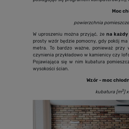
Moc ch
powierzchnia pomieszcz
W uproszeniu można przyjąć, że
na każdy
prosty wzór będzie pomocny, gdy pokój ma
metra. To bardzo ważne, ponieważ przy
czynienia przykładowo w kamienicy czy lof
Pojawiająca się w nim kubatura pomieszcz
wysokości ścian.
Wzór - moc chłodn
3
kubatura [m
] 