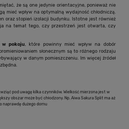
iętać, że są one jedynie orientacyjne, ponieważ nie
ogą mieć wpływ na optymalną wydajność chłodniczą.
n oraz stopień izolacji budynku. Istotne jest również
a na temat tego, czy przestrzeń jest otwarta, czy
a w pokoju
, które powinny mieć wpływ na dobór
m promieniowaniem słonecznym są to różnego rodzaju
rzybywający w danym pomieszczeniu. Im więcej źródeł
ezbędna.
 wziąć pod uwagę kilka czynników. Wielkość mierzona jest w
ększy obszar może być chłodzony. Np. Aiwa Sakura Split ma aż
do naprawdę dużego domu