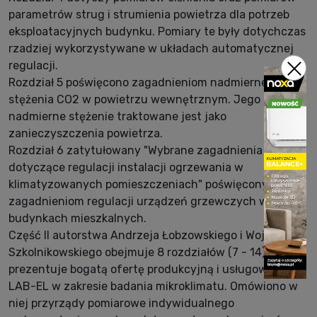
parametrów strug i strumienia powietrza dla potrzeb
eksploatacyjnych budynku. Pomiary te były dotychczas
rzadziej wykorzystywane w układach automatycznej
regulacji.
Rozdział 5 poświęcono zagadnieniom nadmiernego
stężenia CO2 w powietrzu wewnętrznym. Jego
nadmierne stężenie traktowane jest jako
zanieczyszczenia powietrza.
Rozdział 6 zatytułowany "Wybrane zagadnienia
dotyczące regulacji instalacji ogrzewania w
klimatyzowanych pomieszczeniach" poświęcony jest
zagadnieniom regulacji urządzeń grzewczych w
budynkach mieszkalnych.
Część II autorstwa Andrzeja Łobzowskiego i Wojciecha
Szkolnikowskiego obejmuje 8 rozdziałów (7 - 14) i
prezentuje bogatą ofertę produkcyjną i usługową firmy
LAB-EL w zakresie badania mikroklimatu. Omówiono w
niej przyrządy pomiarowe indywidualnego