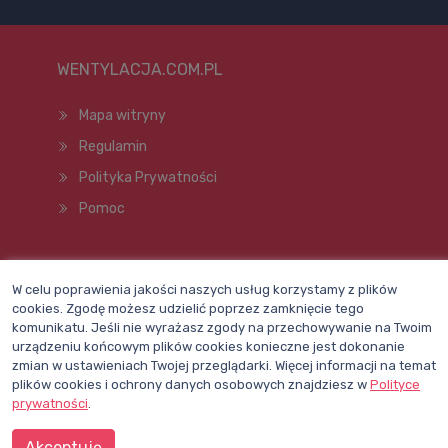
WENTYLACJA.COM.PL
Mapa witryny
Regulamin
Polityka Prywatności
Pomoc
Wszelkie prawa zastrzeżone © 1998–2026
W celu poprawienia jakości naszych usług korzystamy z plików
cookies. Zgodę możesz udzielić poprzez zamknięcie tego
komunikatu. Jeśli nie wyrażasz zgody na przechowywanie na Twoim
urządzeniu końcowym plików cookies konieczne jest dokonanie
zmian w ustawieniach Twojej przeglądarki. Więcej informacji na temat
plików cookies i ochrony danych osobowych znajdziesz w
Polityce
prywatności
.
Akceptuję