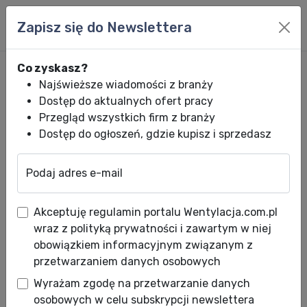
Zapisz się do Newslettera
Co zyskasz?
Najświeższe wiadomości z branży
Dostęp do aktualnych ofert pracy
Przegląd wszystkich firm z branży
Dostęp do ogłoszeń, gdzie kupisz i sprzedasz
Podaj adres e-mail
Wentylacja.com.pl
News HVACR
Wiadomości HVACR
REGULACJA MI
Akceptuję regulamin portalu Wentylacja.com.pl
REGULACJA MIKROKLIMATU
wraz z polityką prywatności i zawartym w niej
POMIESZCZENIA
obowiązkiem informacyjnym związanym z
przetwarzaniem danych osobowych
Data publikacji: 07.02.2006
Wyrażam zgodę na przetwarzanie danych
Data aktualizacji: 08.01.2010
osobowych w celu subskrypcji newslettera