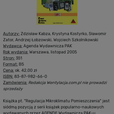
Autorzy:
Zdzisław Kabza, Krystyna Kostyrko, Sławomir
Zator, Andrzej Łobzowski, Wojciech Szkolnikowski
Wydawca:
Agenda Wydawnicza PAK
Rok wydania:
Warszawa, listopad 2005
Stron:
351
Format:
B5
Cena:
ok. 42,00 zł
ISBN:
83-87-982-66-0
Zamówienia:
Redakcja Wentylacja.com.pl nie prowadzi
sprzedaży
Książka pt. "Regulacja Mikroklimatu Pomieszczenia" jest
siódmą pozycją z serii książek popularno-naukowych
wydawanych przez AGENDĘ Wydawniczą PAK-u