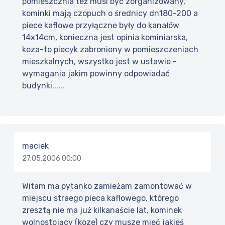
pomieszcznia też musi być zorganizowany,
kominki mają czopuch o średnicy dn180-200 a
piece kaflowe przyłączne były do kanałów
14x14cm, konieczna jest opinia kominiarska,
koza-to piecyk zabroniony w pomieszczeniach
mieszkalnych, wszystko jest w ustawie -
wymagania jakim powinny odpowiadać
budynki......
maciek
27.05.2006 00:00
Witam ma pytanko zamieżam zamontować w
miejscu straego pieca kaflowego, którego
zresztą nie ma już kilkanaście lat, kominek
wolnostojący (koze) czy musze mieć jakieś