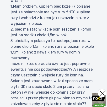
Witam
1.Mam problem. Kupilem piec koze k7 opisane
jest ze polaczonie ma byc rury fi 130 kupilem
rury i wchodzi z luzem jak uszczelnic rure z
wyjsciem z pieca.
2. piec ma stac w kacie pomieszczenia komin
jest na srodku okolo 1,5m w bok.
3. chcialbym polaczyc to nastepujaco rura w
pionie okolo 1,5m, kolano rura w poziomie okolo
1,5m i kolano z kawalkiem rury w komin
murowany.
moze mi ktos doradzic czy to jest poprawne i
ewentualnie cos podpowiedziec?? A i jeszcze
czym uszczelnic wejscie rury do komina.
Sciana jest zbudowana w taki sposob ze mam
plyta GK na siacie okolo 2 cm przery i sciana
beton i w niej wejscie do komina czy przy
przejsciu przez plyte gk powinienen czyms tam
zaizolowac zeby z plyta sie nic nie stalo??