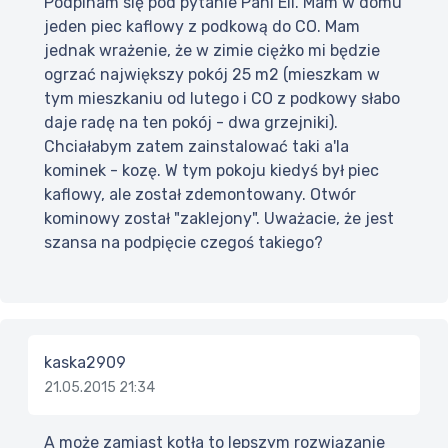
Podpinam się pod pytanie Pani Eli. Mam w domu
jeden piec kaflowy z podkową do CO. Mam
jednak wrażenie, że w zimie ciężko mi będzie
ogrzać największy pokój 25 m2 (mieszkam w
tym mieszkaniu od lutego i CO z podkowy słabo
daje radę na ten pokój - dwa grzejniki).
Chciałabym zatem zainstalować taki a'la
kominek - kozę. W tym pokoju kiedyś był piec
kaflowy, ale został zdemontowany. Otwór
kominowy został "zaklejony". Uważacie, że jest
szansa na podpięcie czegoś takiego?
kaska2909
21.05.2015 21:34
A może zamiast kotła to lepszym rozwiązanie