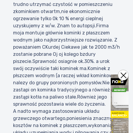
trudno utrzymać czystość w pomieszczeniu
zkominkiem otwartm,nie ekonomicznie
ogrzewanie tylko 0k 10 % energi cieplnej
uzyskujemy z w/w. Znam to autopsji.Firma
moja montuje głównie kominki z płaszczem
wodnym jako najkorzystniejsze rozwiązanie. Z
poważaniem CKurdej Ciekawe jak te 2000 m3/h
zostanie pobrane Oj oj kolego bzdury
piszecie.Sprawność osiagnie ok.30%. a urok
swój oczywiście taki kominek ma.Kominek z
płszczem wodnym (a raczej wkład kominkowy,
nalezy do grupy poronionych pomysłów.Nie
zastapi on kominka tradycyjnego a również nie
zastąpi kotła na paliwo stałe.Również jego
sprawność pozostawia wiele do życzenia.
A nadto wymaga zastosowania układu
grzewczego otwartego,poniesienia znacznych
kosztów na kominek z płaszczem,wykonania
układu uzupełniania wody i pilnowania czy się