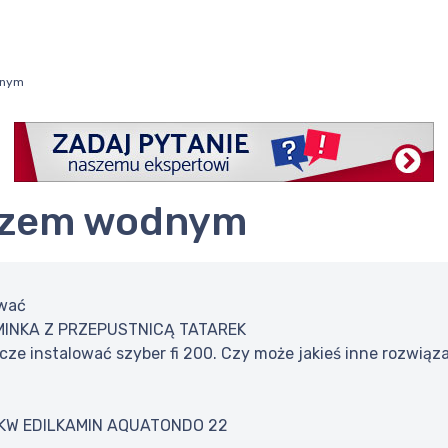
dnym
zczem wodnym
ować
MINKA Z PRZEPUSTNICĄ TATAREK
cze instalować szyber fi 200. Czy może jakieś inne rozwią
6KW EDILKAMIN AQUATONDO 22