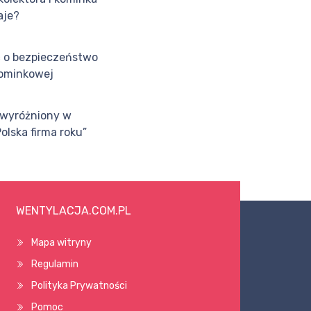
aje?
 o bezpieczeństwo
kominkowej
 wyróżniony w
Polska firma roku”
WENTYLACJA.COM.PL
Mapa witryny
Regulamin
Polityka Prywatności
Pomoc