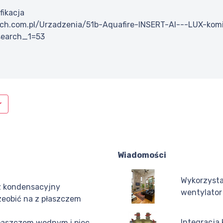
fikacja
ich.com.pl/Urzadzenia/51b-Aquafire-INSERT-AI---LUX-ko
earch_1=53
Wiadomości
Wykorzysta
z kondensacyjny
wentylator
eobić na z płaszczem
Integracja 
płaszczem wodnym i piec