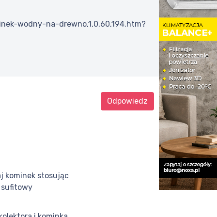
minek-wodny-na-drewno,1,0,60,194.htm?
Odpowiedz
j kominek stosując
 sufitowy
kolektora i kominka