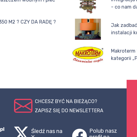
- co nam d
50 M2 ? CZY DA RADĘ ?
Jak zadbać
instalacji 
Makroterm
kategorii „
CHCESZ BYĆ NA BIEŻĄCO?
ZAPISZ SIĘ DO NEWSLETTERA
pl
Polub nasz
Śledź nas na