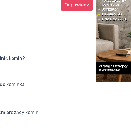
Odpowiedz
lnić komin?
 do kominka
śmierdzący komin