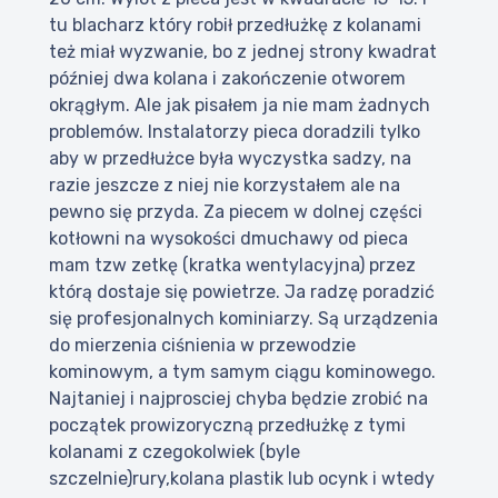
tu blacharz który robił przedłużkę z kolanami
też miał wyzwanie, bo z jednej strony kwadrat
później dwa kolana i zakończenie otworem
okrągłym. Ale jak pisałem ja nie mam żadnych
problemów. Instalatorzy pieca doradzili tylko
aby w przedłużce była wyczystka sadzy, na
razie jeszcze z niej nie korzystałem ale na
pewno się przyda. Za piecem w dolnej części
kotłowni na wysokości dmuchawy od pieca
mam tzw zetkę (kratka wentylacyjna) przez
którą dostaje się powietrze. Ja radzę poradzić
się profesjonalnych kominiarzy. Są urządzenia
do mierzenia ciśnienia w przewodzie
kominowym, a tym samym ciągu kominowego.
Najtaniej i najprosciej chyba będzie zrobić na
początek prowizoryczną przedłużkę z tymi
kolanami z czegokolwiek (byle
szczelnie)rury,kolana plastik lub ocynk i wtedy