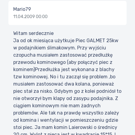
Mario79
11.04.2009 00:00
Witam serdecznie
Ja od ok miesiąca użytkuje Piec GALMET 25kw
w podajnikiem ślimakowym. Przy wyjściu
czopucha musiałem zastosować przedłużkę
przewodu kominowego (aby połączyć piec z
kominem)Przedłużka jest wykonana z blachy
tzw kominowej. No i tu zaczął się problem ,bo
musiałem zastosować dwa kolana, ponieważ
piec stał za nisko. Gdybym go z kolei podniósł to
nie otworzył bym klapy od zasypu podajnika. Z
ciągiem kominowym nie mam żadnych
problemów. Ale tak na prawdę wszystko zależy
od komina i wentylacji w pomieszczeniu gdzie
stoi piec. Ja mam komin Laierowski o średnicy
20 cm. Wylot z pieca jest w kwadracie 15*15. I