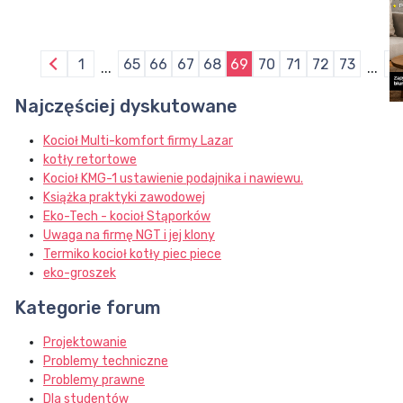
1
65
66
67
68
69
70
71
72
73
7
...
...
Najczęściej dyskutowane
Kocioł Multi-komfort firmy Lazar
kotły retortowe
Kocioł KMG-1 ustawienie podajnika i nawiewu.
Książka praktyki zawodowej
Eko-Tech - kocioł Stąporków
Uwaga na firmę NGT i jej klony
Termiko kocioł kotły piec piece
eko-groszek
Kategorie forum
Projektowanie
Problemy techniczne
Problemy prawne
Dla studentów