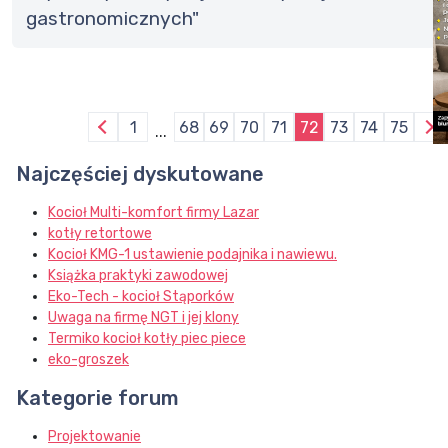
gastronomicznych"
1
68
69
70
71
72
73
74
75
...
Najczęściej dyskutowane
Kocioł Multi-komfort firmy Lazar
kotły retortowe
Kocioł KMG-1 ustawienie podajnika i nawiewu.
Książka praktyki zawodowej
Eko-Tech - kocioł Stąporków
Uwaga na firmę NGT i jej klony
Termiko kocioł kotły piec piece
eko-groszek
Kategorie forum
Projektowanie