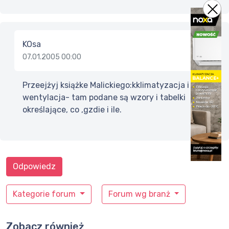
KOsa
07.01.2005 00:00
Przeejżyj książke Malickiego:kklimatyzacja i
wentylacja- tam podane są wzory i tabelki
określające, co ,gzdie i ile.
Odpowiedz
Kategorie forum
Forum wg branż
Zobacz również