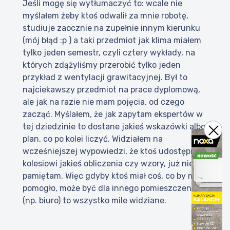
Jeśli mogę się wytłumaczyć to: wcale nie
myślałem żeby ktoś odwalił za mnie robotę,
studiuje zaocznie na zupełnie innym kierunku
(mój błąd :p ) a taki przedmiot jak klima miałem
tylko jeden semestr, czyli cztery wykłady, na
których zdążyliśmy przerobić tylko jeden
przykład z wentylacji grawitacyjnej. Był to
najciekawszy przedmiot na prace dyplomową,
ale jak na razie nie mam pojęcia, od czego
zacząć. Myślałem, że jak zapytam ekspertów w
tej dziedzinie to dostane jakieś wskazówki albo
plan, co po kolei liczyć. Widziałem na
wcześniejszej wypowiedzi, że ktoś udostępnił
kolesiowi jakieś obliczenia czy wzory, już nie
pamiętam. Więc gdyby ktoś miał coś, co by mi
pomogło, może być dla innego pomieszczenia
(np. biuro) to wszystko mile widziane.