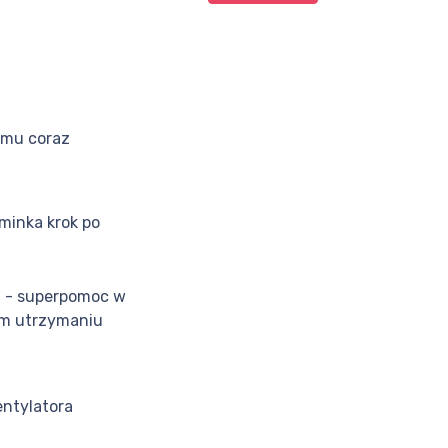
mu coraz
inka krok po
g - superpomoc w
m utrzymaniu
ntylatora