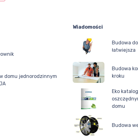
Wiadomości
Budowa do
łatwiejsza
iłownik
Budowa kom
kroku
i w domu jednorodzinnym
CJA
Eko katalo
oszczędny
domu
Budowa we