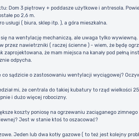
ektu: Dom 3 piętrowy + poddasze użytkowe i antresola. Powi
stałe po 2,6 m.
tro usługi ( biura, sklep itp. ), a góra mieszkalna.
ię na wentylację mechaniczą, ale uwaga tylko wywiewną. W
w przez nawietrzniki ( raczej ścienne ) - wiem, że będę og
ak zaprojektowana, że mam miejsca na kanały pod pełną in
cznie odpycha.
ę co sądzicie o zastosowaniu wentylacji wyciągowej? Oczy
edział mi, że centrala do takiej kubatury to rząd wielkości 
nie i dużo więcej robocizny.
większe koszty poniosę na ogrzewaniu zaciąganego zimnego p
ewnej? Jest w stanie ktoś to oszacować?
we. Jeden lub dwa kotły gazowe ( to też jest kolejny prob