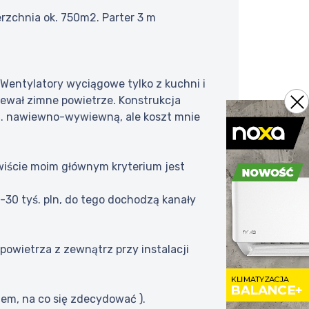
erzchnia ok. 750m2. Parter 3 m
entylatory wyciągowe tylko z kuchni i
rzewał zimne powietrze. Konstrukcja
st. nawiewno-wywiewną, ale koszt mnie
wiście moim głównym kryterium jest
25-30 tyś. pln, do tego dochodzą kanały
owietrza z zewnątrz przy instalacji
lem, na co się zdecydować ).