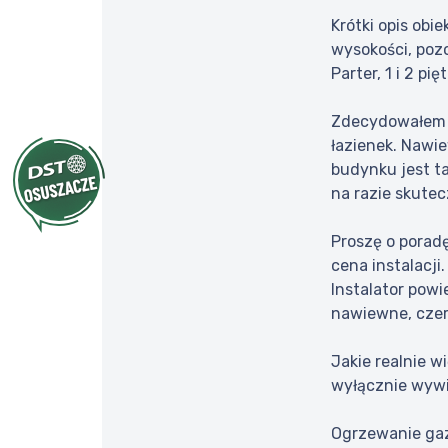
Krótki opis obi
wysokości, pozo
Parter, 1 i 2 pię
Zdecydowałem s
łazienek. Nawie
budynku jest t
na razie skute
Proszę o porad
cena instalacji.
Instalator powi
nawiewne, czerp
Jakie realnie 
wyłącznie wywi
Ogrzewanie gazo