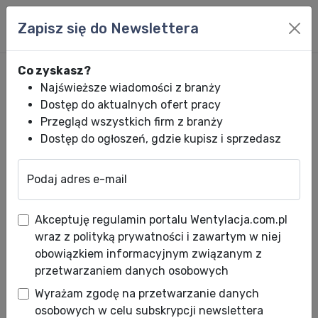
Zapisz się do Newslettera
Co zyskasz?
Najświeższe wiadomości z branży
Dostęp do aktualnych ofert pracy
Przegląd wszystkich firm z branży
Dostęp do ogłoszeń, gdzie kupisz i sprzedasz
Podaj adres e-mail
Wentylacja.com.pl
News HVACR
Wiadomości HVACR
Budowa komink
Akceptuję regulamin portalu Wentylacja.com.pl
Budowa kominka krok po
wraz z polityką prywatności i zawartym w niej
kroku
obowiązkiem informacyjnym związanym z
przetwarzaniem danych osobowych
Data publikacji: 19.04.2022
Wyrażam zgodę na przetwarzanie danych
Wiosna to dobry moment na budowę domu.
osobowych w celu subskrypcji newslettera