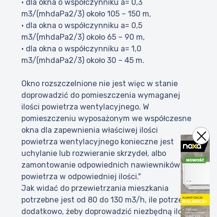
• dla okna o współczynniku a= 0,3
m3/(mhdaPa2/3) około 105 – 150 m,
• dla okna o współczynniku a= 0,5
m3/(mhdaPa2/3) około 65 – 90 m,
• dla okna o współczynniku a= 1,0
m3/(mhdaPa2/3) około 30 – 45 m.
Okno rozszczelnione nie jest więc w stanie
doprowadzić do pomieszczenia wymaganej
ilości powietrza wentylacyjnego. W
pomieszczeniu wyposażonym we współczesne
okna dla zapewnienia właściwej ilości
powietrza wentylacyjnego konieczne jest
uchylanie lub rozwieranie skrzydeł, albo
zamontowanie odpowiednich nawiewników
powietrza w odpowiedniej ilości."
Jak widać do przewietrzania mieszkania
potrzebne jest od 80 do 130 m3/h, ile potrzeba
dodatkowo, żeby doprowadzić niezbędną ilość