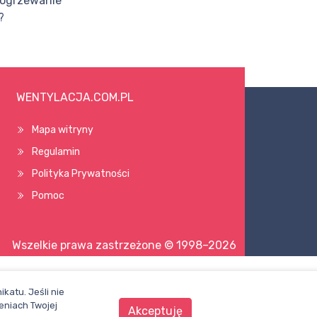
 ogrzewanie
?
WENTYLACJA.COM.PL
Mapa witryny
Regulamin
Polityka Prywatności
Pomoc
Wszelkie prawa zastrzeżone © 1998–2026
katu. Jeśli nie
eniach Twojej
Akceptuję