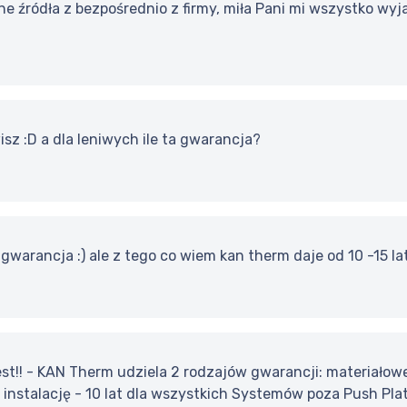
źródła z bezpośrednio z firmy, miła Pani mi wszystko wyja
sz :D a dla leniwych ile ta gwarancja?
 gwarancja :) ale z tego co wiem kan therm daje od 10 -15 la
est!! - KAN Therm udziela 2 rodzajów gwarancji: materiałow
instalację - 10 lat dla wszystkich Systemów poza Push Plati