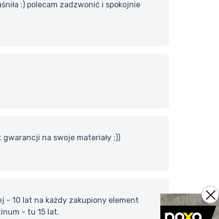
śniła :) polecam zadzwonić i spokojnie
t gwarancji na swoje materiały ;))
ej - 10 lat na każdy zakupiony element
num - tu 15 lat.