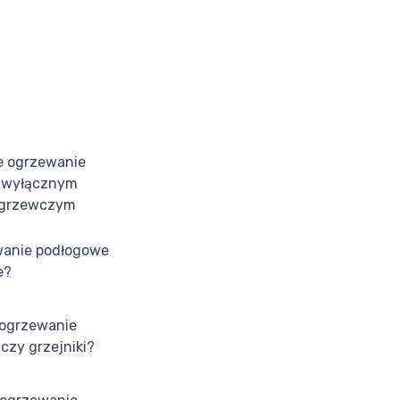
e ogrzewanie
 wyłącznym
grzewczym
wanie podłogowe
e?
 ogrzewanie
czy grzejniki?