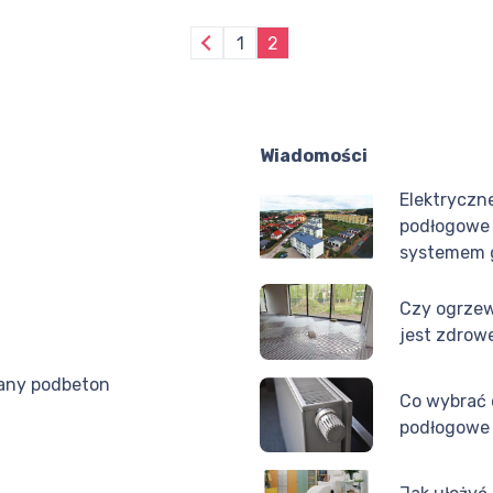
1
2
Wiadomości
Elektryczn
podłogowe
systemem 
Czy ogrze
jest zdrow
any podbeton
Co wybrać
podłogowe 