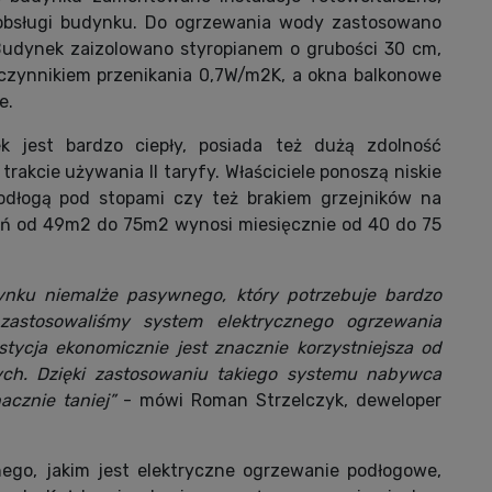
o obsługi budynku. Do ogrzewania wody zastosowano
Budynek zaizolowano styropianem o grubości 30 cm,
łczynnikiem przenikania 0,7W/m2K, a okna balkonowe
e.
 jest bardzo ciepły, posiada też dużą zdolność
trakcie używania II taryfy. Właściciele ponoszą niskie
podłogą pod stopami czy też brakiem grzejników na
ań od 49m2 do 75m2 wynosi miesięcznie od 40 do 75
ku niemalże pasywnego, który potrzebuje bardzo
- zastosowaliśmy system elektrycznego ogrzewania
tycja ekonomicznie jest znacznie korzystniejsza od
h. Dzięki zastosowaniu takiego systemu nabywca
cznie taniej”
- mówi Roman Strzelczyk, deweloper
ego, jakim jest elektryczne ogrzewanie podłogowe,