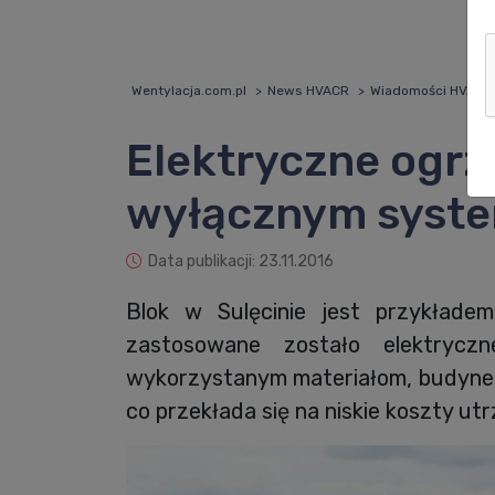
Wentylacja.com.pl
News HVACR
Wiadomości HVACR
Elektryczne ogr
wyłącznym syst
Data publikacji: 23.11.2016
Blok w Sulęcinie jest przykład
zastosowane zostało elektrycz
wykorzystanym materiałom, budynek 
co przekłada się na niskie koszty ut