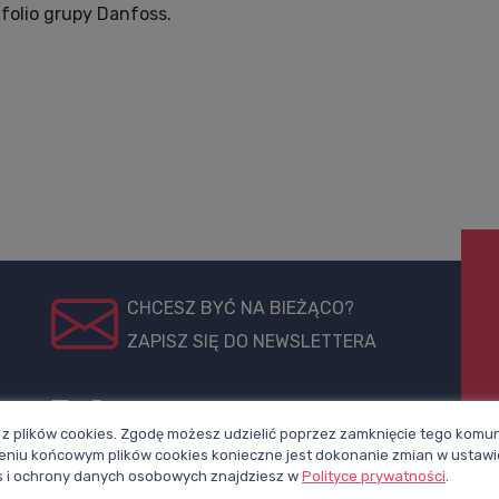
tfolio grupy Danfoss.
CHCESZ BYĆ NA BIEŻĄCO?
ZAPISZ SIĘ DO NEWSLETTERA
pl
Polub nasz
Śledź nas na
z plików cookies. Zgodę możesz udzielić poprzez zamknięcie tego komuni
profil na
X
niu końcowym plików cookies konieczne jest dokonanie zmian w ustawi
Facebooku
ies i ochrony danych osobowych znajdziesz w
Polityce prywatności
.