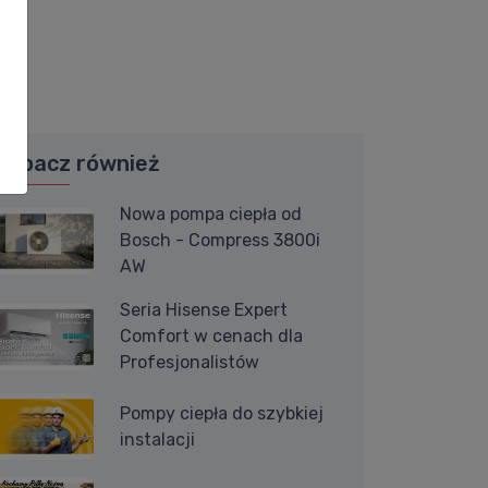
Zobacz również
Nowa pompa ciepła od
Bosch - Compress 3800i
AW
Seria Hisense Expert
Comfort w cenach dla
Profesjonalistów
Pompy ciepła do szybkiej
instalacji