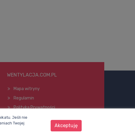
WENTYLACJA.COM.PL
Mapa witryny
Regulamin
Polityka Prywatności
Pomoc
katu. Jeśli nie
eniach Twojej
Akceptuję