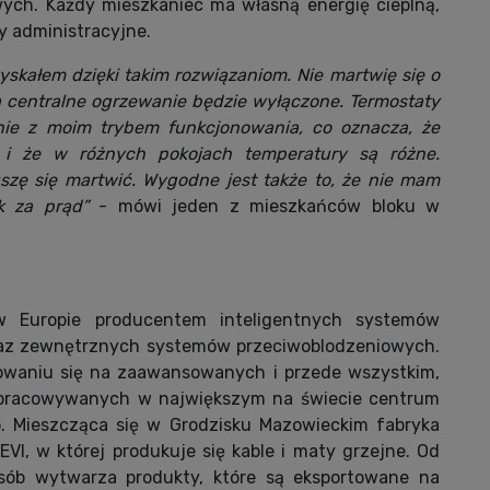
ych. Każdy mieszkaniec ma własną energię cieplną,
ty administracyjne.
zyskałem dzięki takim rozwiązaniom. Nie martwię się o
ią centralne ogrzewanie będzie wyłączone. Termostaty
nie z moim trybem funkcjonowania, co oznacza, że
 i że w różnych pokojach temperatury są różne.
szę się martwić. Wygodne jest także to, że nie mam
k za prąd”
- mówi jeden z mieszkańców bloku w
 Europie producentem inteligentnych systemów
az zewnętrznych systemów przeciwoblodzeniowych.
owaniu się na zaawansowanych i przede wszystkim,
opracowywanych w największym na świecie centrum
 Mieszcząca się w Grodzisku Mazowieckim fabryka
EVI, w której produkuje się kable i maty grzejne. Od
sób wytwarza produkty, które są eksportowane na