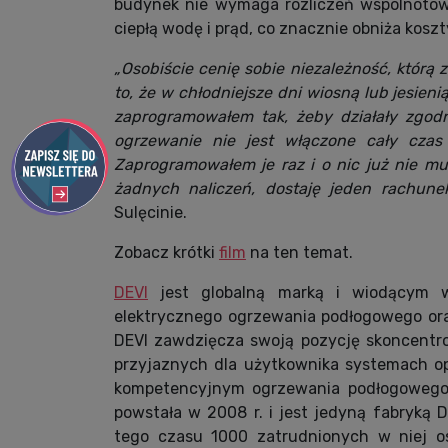
budynek nie wymaga rozliczeń wspólnotow
ciepłą wodę i prąd, co znacznie obniża kosz
„Osobiście cenię sobie niezależność, którą 
to, że w chłodniejsze dni wiosną lub jesien
zaprogramowałem tak, żeby działały zgod
ogrzewanie nie jest włączone cały czas
Zaprogramowałem je raz i o nic już nie mu
żadnych naliczeń, dostaję jeden rachune
Sulęcinie.
Zobacz krótki
film
na ten temat.
DEVI
jest globalną marką i wiodącym w
elektrycznego ogrzewania podłogowego or
DEVI zawdzięcza swoją pozycję skoncentr
przyjaznych dla użytkownika systemach 
kompetencyjnym ogrzewania podłogowego.
powstała w 2008 r. i jest jedyną fabryką D
tego czasu 1000 zatrudnionych w niej o