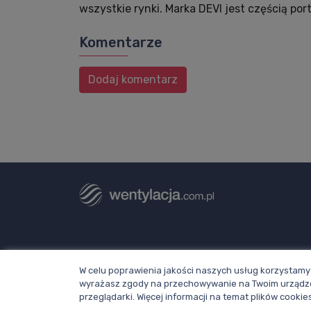
wszystkie rynki. Marka DEVI jest częścią por
Komentarze
Dodaj komentarz
Dział redakcji i reklamy Wentylacja.com.
W celu poprawienia jakości naszych usług korzystamy 
Telefon: +48 781 000 084
wyrażasz zgody na przechowywanie na Twoim urządze
Napisz do nas
przeglądarki. Więcej informacji na temat plików cook