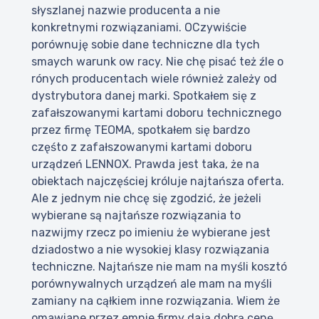
słyszlanej nazwie producenta a nie
konkretnymi rozwiązaniami. OCzywiście
porównuję sobie dane techniczne dla tych
smaych warunk ow racy. Nie chę pisać też źle o
rónych producentach wiele również zależy od
dystrybutora danej marki. Spotkałem się z
zafałszowanymi kartami doboru technicznego
przez firmę TEOMA, spotkałem się bardzo
częśto z zafałszowanymi kartami doboru
urządzeń LENNOX. Prawda jest taka, że na
obiektach najczęściej króluje najtańsza oferta.
Ale z jednym nie chcę się zgodzić, że jeżeli
wybierane są najtańsze rozwiązania to
nazwijmy rzecz po imieniu że wybierane jest
dziadostwo a nie wysokiej klasy rozwiązania
techniczne. Najtańsze nie mam na myśli kosztó
porównywalnych urządzeń ale mam na myśli
zamiany na cąłkiem inne rozwiązania. Wiem że
omawiane przez emnie firmy dają dobrą cenę