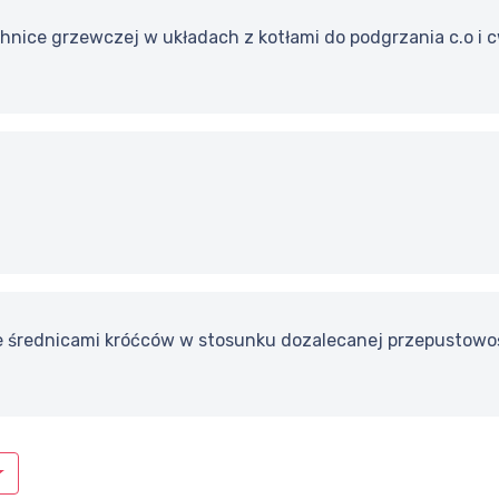
chnice grzewczej w układach z kotłami do podgrzania c.o i c
 średnicami króćców w stosunku dozalecanej przepustowoś