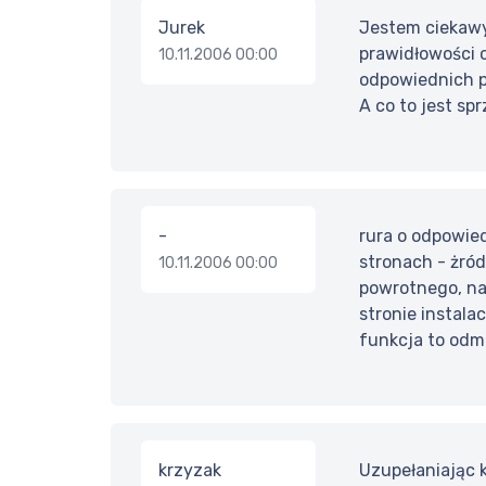
Jurek
Jestem ciekawy
prawidłowości 
10.11.2006 00:00
odpowiednich p
A co to jest sp
-
rura o odpowie
stronach - żród
10.11.2006 00:00
powrotnego, nat
stronie instala
funkcja to odm
krzyzak
Uzupełaniając 