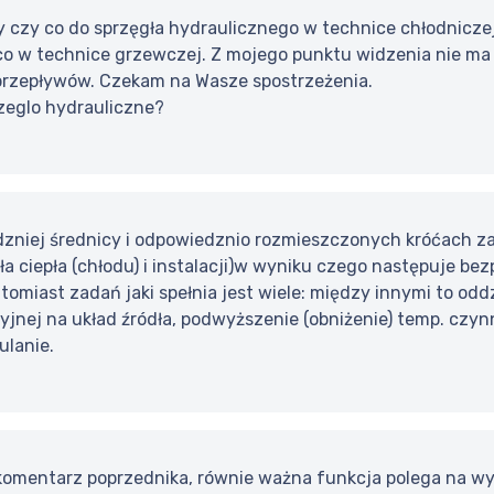
 czy co do sprzęgła hydraulicznego w technice chłodniczej
co w technice grzewczej. Z mojego punktu widzenia nie ma
rzepływów. Czekam na Wasze spostrzeżenia.
rzeglo hydrauliczne?
dzniej średnicy i odpowiedznio rozmieszczonych króćach za
ła ciepła (chłodu) i instalacji)w wyniku czego następuje bez
omiast zadań jaki spełnia jest wiele: między innymi to odd
cyjnej na układ źródła, podwyższenie (obniżenie) temp. czyn
ulanie.
komentarz poprzednika, równie ważna funkcja polega na w