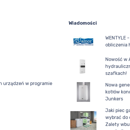
Wiadomości
WENTYLE -
obliczenia
Nowość w 
hydraulicz
szafkach!
ch urządzeń w programie
Nowa gene
kotłów ko
Junkers
Jaki piec 
wybrać do
Zalety wb