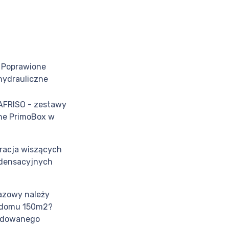
 Poprawione
 hydrauliczne
AFRISO - zestawy
ne PrimoBox w
racja wiszących
ndensacyjnych
gazowy należy
 domu 150m2?
udowanego