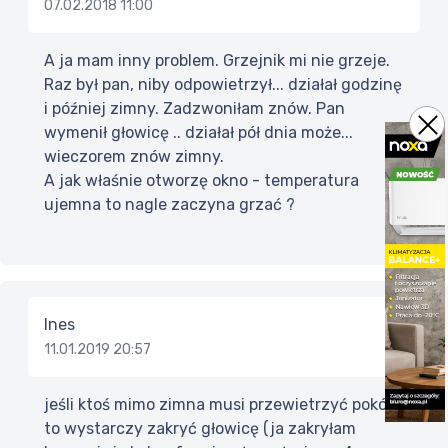
07.02.2018 11:00
A ja mam inny problem. Grzejnik mi nie grzeje.
Raz był pan, niby odpowietrzył... działał godzinę
i później zimny. Zadzwoniłam znów. Pan
wymenił głowicę .. działał pół dnia może...
wieczorem znów zimny.
A jak właśnie otworzę okno - temperatura
ujemna to nagle zaczyna grzać ?
Ines
11.01.2019 20:57
jeśli ktoś mimo zimna musi przewietrzyć pokój
to wystarczy zakryć głowicę (ja zakryłam