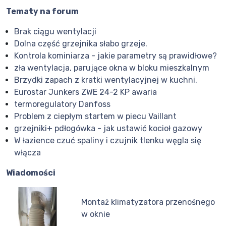
Tematy na forum
Brak ciągu wentylacji
Dolna część grzejnika słabo grzeje.
Kontrola kominiarza - jakie parametry są prawidłowe?
zła wentylacja, parujące okna w bloku mieszkalnym
Brzydki zapach z kratki wentylacyjnej w kuchni.
Eurostar Junkers ZWE 24-2 KP awaria
termoregulatory Danfoss
Problem z ciepłym startem w piecu Vaillant
grzejniki+ pdłogówka - jak ustawić kocioł gazowy
W łazience czuć spaliny i czujnik tlenku węgla się
włącza
Wiadomości
Montaż klimatyzatora przenośnego
w oknie