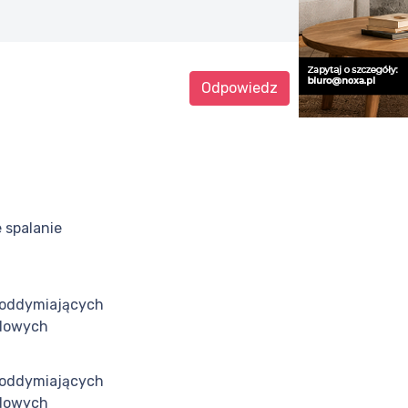
Odpowiedz
 spalanie
u
 oddymiających
adowych
 oddymiających
adowych