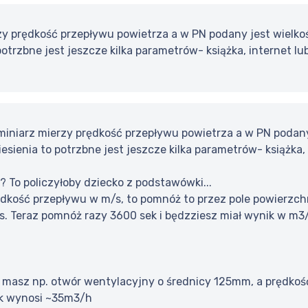
y prędkość przepływu powietrza a w PN podany jest wielkoś
otrzbne jest jeszcze kilka parametrów- książka, internet lub 
miniarz mierzy prędkość przepływu powietrza a w PN podany
esienia to potrzbne jest jeszcze kilka parametrów- książka, i
?? To policzyłoby dziecko z podstawówki...
ędkość przepływu w m/s, to pomnóż to przez pole powierzch
. Teraz pomnóż razy 3600 sek i będzziesz miał wynik w m3/
i masz np. otwór wentylacyjny o średnicy 125mm, a prędkoś
k wynosi ~35m3/h