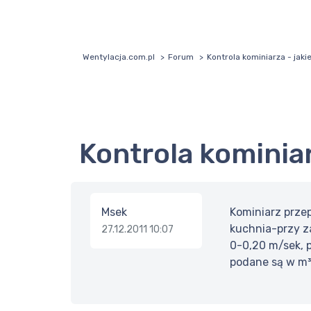
Wentylacja.com.pl
Forum
Kontrola kominiarza - jak
Kontrola kominia
Msek
Kominiarz prze
kuchnia-przy z
27.12.2011 10:07
0-0,20 m/sek, p
podane są w m³