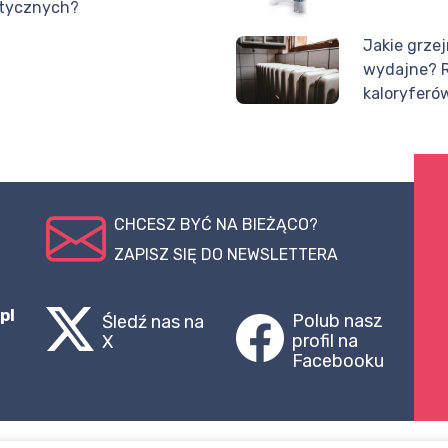
stycznych?
Jakie grzej
wydajne? 
kaloryferó
CHCESZ BYĆ NA BIEŻĄCO?
ZAPISZ SIĘ DO NEWSLETTERA
pl
Polub nasz
Śledź nas na
profil na
X
Facebooku