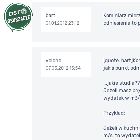
bart
Kominiarz mierz
odniesienia to p
01.01.2012 23:12
velone
[quote: bart]Ko
jakiś punkt odni
07.03.2012 15:54
...jakie studia?
Jezeli masz pr
wydatek w m3/s
Przykład:
Jeżeli w kuchn
m/s, to wydate