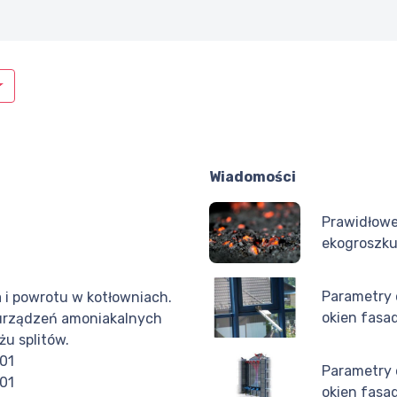
Wiadomości
Prawidłowe
ekogroszk
Parametry
a i powrotu w kotłowniach.
okien fas
h urządzeń amoniakalnych
u splitów.
501
Parametry
501
okien fas