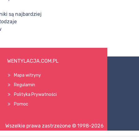
niki są najbardziej
Rodzaje
w
WENTYLACJA.COM.PL
Mapa witryny
Regulamin
Polityka Prywatności
Pomoc
Wszelkie prawa zastrzeżone © 1998–2026