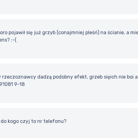
koro pojawił się już grzyb (conajmniej pleśń) na ścianie, a m
ns? ;-(
y rzeczoznawcy dadzą podobny efekt, grzeb sięich nie boi a
91081 9-18
do kogo czyj to nr telefonu?