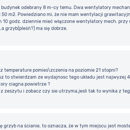
o, budynek odebrany 8 m-cy temu. Dwa wentylatory mechani
50 m2. Powiedziano mi, że nie mam wentylacji grawitacyjnej
 10 godz. dziennie mieć włączone wentylatory mech. przy u
t,a grzyb(pleśń?) ma się dobrze.
z temperature pomies\zczenia na poziomie 21 stopni?
esz to stwierdzam ze wydajnosc tego układu jest najwyzej 
tory ciagna powietrze ?
 z zeszytu i zobacz czy sie utrzyma,jesli tak to wynika z te
się grzyb na ścianie, to oznacza, że w tym miejscu jest mos