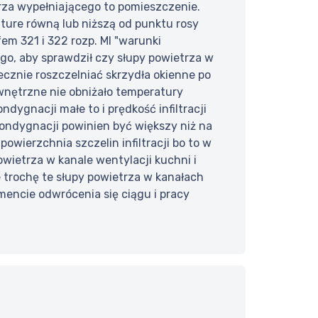
rza wypełniającego to pomieszczenie.
ture równą lub niższą od punktu rosy
em 321 i 322 rozp. MI "warunki
go, aby sprawdził czy słupy powietrza w
ecznie roszczelniać skrzydła okienne po
ewnętrzne nie obniżało temperatury
ndygnacji małe to i prędkość infiltracji
 kondygnacji powinien być większy niż na
wierzchnia szczelin infiltracji bo to w
owietrza w kanale wentylacji kuchni i
e trochę te słupy powietrza w kanałach
encie odwrócenia się ciągu i pracy