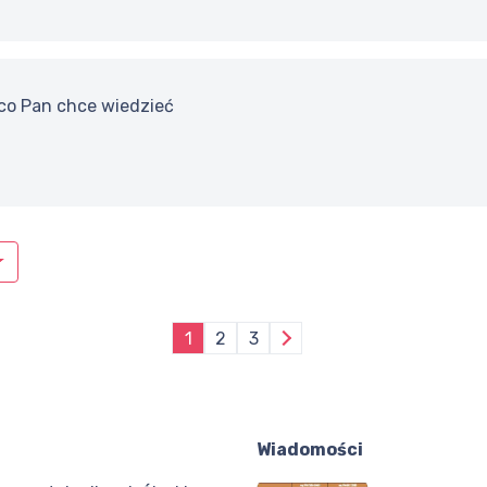
 co Pan chce wiedzieć
1
2
3
Wiadomości