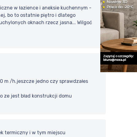
czne w łazience i aneksie kuchennym -
, bo to ostatnie piętro i dlatego
chylonych oknach rzecz jasna... Wilgoć
40 m /h.jeszcze jedno czy sprawdzałes
go ze jest bład konstrukcji domu
tek termiczny i w tym miejscu