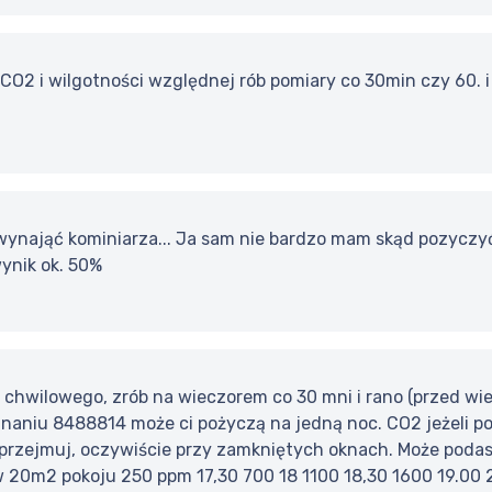
CO2 i wilgotności względnej rób pomiary co 30min czy 60. i
 wynająć kominiarza... Ja sam nie bardzo mam skąd pozyczyć
ynik ok. 50%
 chwilowego, zrób na wieczorem co 30 mni i rano (przed wie
aniu 8488814 może ci pożyczą na jedną noc. CO2 jeżeli po 
 przejmuj, oczywiście przy zamkniętych oknach. Może poda
w 20m2 pokoju 250 ppm 17,30 700 18 1100 18,30 1600 19.00 2