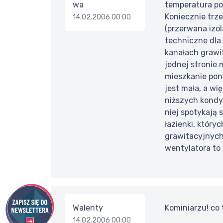
wa
temperatura po
Koniecznie trz
14.02.2006 00:00
(przerwana izol
techniczne dla 
kanałach grawit
jednej stronie 
mieszkanie poni
jest mała, a wi
niższych kondyg
niej spotykają 
łazienki, który
grawitacyjnych
wentylatora to s
Walenty
Kominiarzu! co 
14.02.2006 00:00