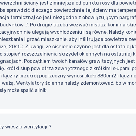
wierzchni ściany jest zimniejsza od punktu rosy dla powiet
eba sprawdzić dlaczego powierzchnia tej ścieny ma tempera
acja termiczna) co jest niezgodne z obowiązującym pargraf
budynków...". Po drugie trzeba wezwać mistrza kominiarskie
acyjnych nie ulegają wychłodzeniu i są równe. Należy koni
mieszkania i grzać mieszkanie, aby infiltrujące powietrze z
żej 20stC. Z uwagi, że ciśnienie czynne jest dla ostatniej ko
ęc stopień rozszczelnienia skrzydeł okiennych na ostatniej
nacjach. Początkiem twoich kanałów grawitacyjnych jest po
się: krótki słup powietrza zewnętrznego z krótkimi słupami p
ch łączny przekrój poprzeczny wynosi około 380cm2 i łączni
 ważą. Wentylatory ścienne należy zdemontować, bo w mom
ię może spalić silnik.
ty wiesz o wentylacji ?