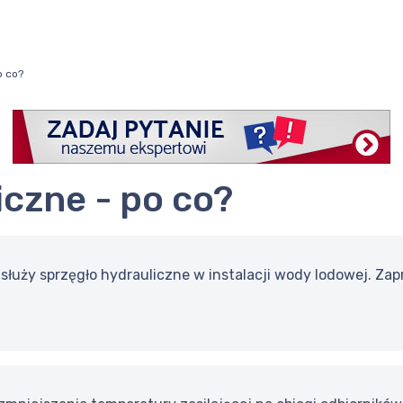
o co?
iczne - po co?
 służy sprzęgło hydrauliczne w instalacji wody lodowej. Za