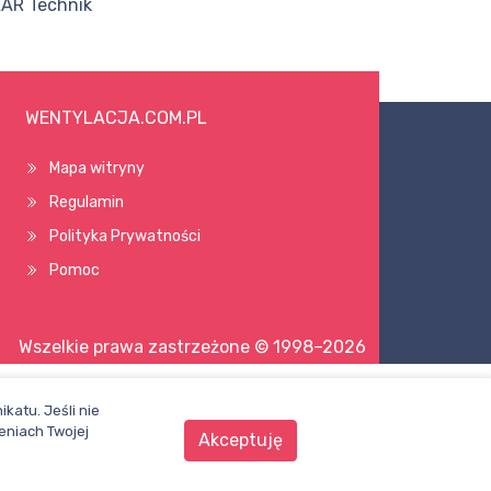
AAR Technik
WENTYLACJA.COM.PL
Mapa witryny
Regulamin
Polityka Prywatności
Pomoc
Wszelkie prawa zastrzeżone © 1998–2026
katu. Jeśli nie
eniach Twojej
Akceptuję