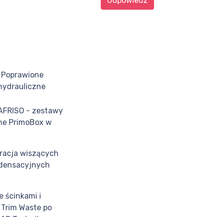
Odpowiedz
 Poprawione
 hydrauliczne
AFRISO - zestawy
ne PrimoBox w
racja wiszących
ndensacyjnych
e ścinkami i
Trim Waste po