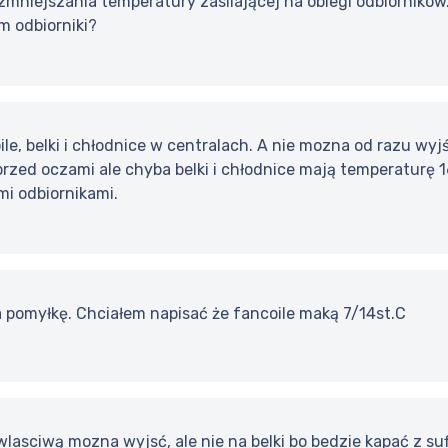
mniejszania temperatury zasilającej na obiegi odbiorników
m odbiorniki?
le, belki i chłodnice w centralach. A nie mozna od razu w
przed oczami ale chyba belki i chłodnice mają temperaturę 1
mi odbiornikami.
 pomyłkę. Chciałem napisać że fancoile maką 7/14st.C
lasciwą mozna wyjsć, ale nie na belki bo bedzie kapać z suf