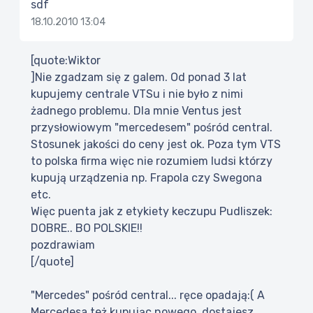
sdf
18.10.2010 13:04
[quote:Wiktor
]Nie zgadzam się z galem. Od ponad 3 lat
kupujemy centrale VTSu i nie było z nimi
żadnego problemu. Dla mnie Ventus jest
przysłowiowym "mercedesem" pośród central.
Stosunek jakości do ceny jest ok. Poza tym VTS
to polska firma więc nie rozumiem ludsi którzy
kupują urządzenia np. Frapola czy Swegona
etc.
Więc puenta jak z etykiety keczupu Pudliszek:
DOBRE.. BO POLSKIE!!
pozdrawiam
[/quote]
"Mercedes" pośród central... ręce opadają:( A
Mercedesa też kupując nowego, dostajesz