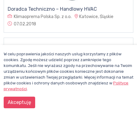
Doradca Techniczno – Handlowy HVAC
Klimaoprema Polska Sp. z o.o.
Katowice, Śląskie
07.02.2018
W celu poprawienia jakości naszych usług korzystamy z plików
cookies. Zgodę możesz udzielić poprzez zamknięcie tego
komunikatu. Jeśli nie wyrażasz zgody na przechowywanie na Twoim
urządzeniu końcowym plików cookies konieczne jest dokonanie
Doradca Techniczno – Handlowy HVAC
zmian w ustawieniach Twojej przeglądarki. Więcej informacji na temat
Klimaoprema Polska Sp. z o.o.
Katowice, Śląskie
plików cookies i ochrony danych osobowych znajdziesz w
Polityce
07.02.2018
prywatności
.
Akceptuję
1
2
3
4